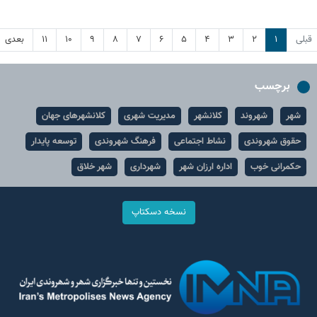
قبلی
۱
۲
۳
۴
۵
۶
۷
۸
۹
۱۰
۱۱
بعدی
برچسب
شهر
شهروند
کلانشهر
مدیریت شهری
کلانشهرهای جهان
حقوق شهروندی
نشاط اجتماعی
فرهنگ شهروندی
توسعه پایدار
حکمرانی خوب
اداره ارزان شهر
شهرداری
شهر خلاق
نسخه دسکتاپ