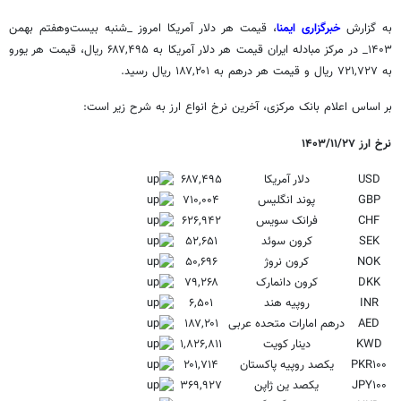
به گزارش
خبرگزاری ایمنا
، قیمت هر دلار آمریکا امروز _شنبه
بیست‌وهفتم
بهمن
۱۴۰۳_ در مرکز مبادله ایران قیمت هر دلار آمریکا به ۶۸۷,۴۹۵ ریال، قیمت هر یورو
به ۷۲۱,۷۲۷ ریال و قیمت هر درهم به ۱۸۷,۲۰۱ ریال رسید.
بر اساس اعلام بانک مرکزی، آخرین نرخ انواع ارز به شرح زیر است:
نرخ ارز ۱۴۰۳/۱۱/۲۷
USD
دلار آمریکا
۶۸۷,۴۹۵
GBP
پوند انگلیس
۷۱۰,۰۰۴
CHF
فرانک سویس
۶۲۶,۹۴۲
SEK
کرون سوئد
۵۲,۶۵۱
NOK
کرون نروژ
۵۰,۶۹۶
DKK
کرون دانمارک
۷۹,۲۶۸
INR
روپیه هند
۶,۵۰۱
AED
درهم امارات متحده عربی
۱۸۷,۲۰۱
KWD
دینار کویت
۱,۸۲۶,۸۱۱
PKR۱۰۰
یکصد روپیه پاکستان
۲۰۱,۷۱۴
JPY۱۰۰
یکصد ین ژاپن
۳۶۹,۹۲۷