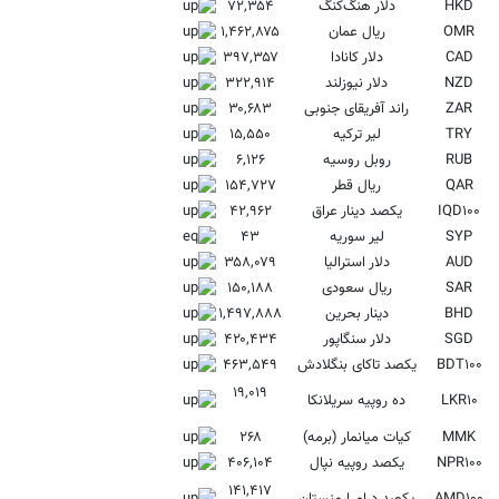
HKD
دلار هنگ‌کنگ
۷۲,۳۵۴
OMR
ریال عمان
۱,۴۶۲,۸۷۵
CAD
دلار کانادا
۳۹۷,۳۵۷
NZD
دلار نیوزلند
۳۲۲,۹۱۴
ZAR
راند آفریقای جنوبی
۳۰,۶۸۳
TRY
لیر ترکیه
۱۵,۵۵۰
RUB
روبل روسیه
۶,۱۲۶
QAR
ریال قطر
۱۵۴,۷۲۷
IQD۱۰۰
یکصد دینار عراق
۴۲,۹۶۲
SYP
لیر سوریه
۴۳
AUD
دلار استرالیا
۳۵۸,۰۷۹
SAR
ریال سعودی
۱۵۰,۱۸۸
BHD
دینار بحرین
۱,۴۹۷,۸۸۸
SGD
دلار سنگاپور
۴۲۰,۴۳۴
BDT۱۰۰
یکصد تاکای بنگلادش
۴۶۳,۵۴۹
۱۹,۰۱۹
LKR۱۰
ده روپیه سریلانکا
MMK
کیات میانمار (برمه)
۲۶۸
NPR۱۰۰
یکصد روپیه نپال
۴۰۶,۱۰۴
۱۴۱,۴۱۷