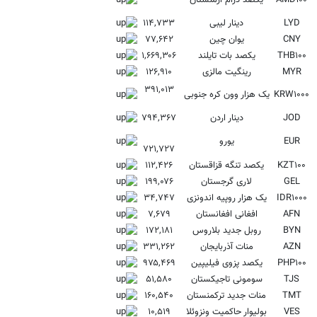
AMD۱۰۰
یکصد درام ارمنستان
LYD
دینار لیبی
۱۱۴,۷۳۳
CNY
یوان چین
۷۷,۶۴۲
THB۱۰۰
یکصد بات تایلند
۱,۶۶۹,۳۰۶
MYR
رینگیت مالزی
۱۲۶,۹۱۰
۳۹۱,۰۱۳
KRW۱۰۰۰
یک هزار وون کره جنوبی
JOD
دینار اردن
۷۹۴,۳۶۷
EUR
یورو
۷۲۱,۷۲۷
KZT۱۰۰
یکصد تنگه قزاقستان
۱۱۲,۴۲۶
GEL
لاری گرجستان
۱۹۹,۰۷۶
IDR۱۰۰۰
یک هزار روپیه اندونزی
۳۴,۷۴۷
AFN
افغانی افغانستان
۷,۶۷۹
BYN
روبل جدید بلاروس
۱۷۲,۱۸۱
AZN
منات آذربایجان
۳۳۱,۲۶۲
PHP۱۰۰
یکصد پزوی فیلیپین
۹۷۵,۴۶۹
TJS
سومونی تاجیکستان
۵۱,۵۸۰
TMT
منات جدید ترکمنستان
۱۶۰,۵۴۰
VES
بولیوار حاکمیت ونزوئلا
۱۰,۵۱۹