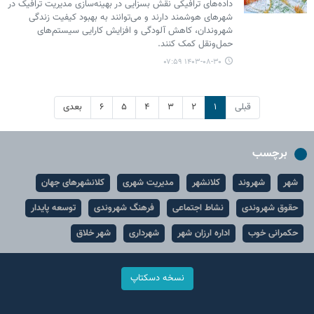
داده‌های ترافیکی نقش بسزایی در بهینه‌سازی مدیریت ترافیک در
شهرهای هوشمند دارند و می‌توانند به بهبود کیفیت زندگی
شهروندان، کاهش آلودگی و افزایش کارایی سیستم‌های
حمل‌ونقل کمک کنند.
۱۴۰۳-۰۸-۳۰ ۰۷:۵۹
قبلی
۱
۲
۳
۴
۵
۶
بعدی
برچسب
شهر
شهروند
کلانشهر
مدیریت شهری
کلانشهرهای جهان
حقوق شهروندی
نشاط اجتماعی
فرهنگ شهروندی
توسعه پایدار
حکمرانی خوب
اداره ارزان شهر
شهرداری
شهر خلاق
نسخه دسکتاپ