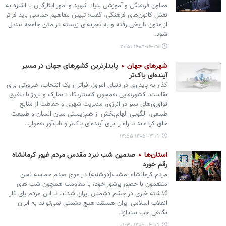
معاون فرهنگی و آموزشی بنیاد شهید و امور ایثارگران با اشاره به
نقش کانون‌های فرهنگی، گفت: تبیین مفاهیم حماسی باید فراتر
از متون تاریخی رفته و به تجربه‌ای زیسته در متن جامعه تبدیل
شود.
۱۴۰۵-۰۴-۳۰ ۲۱:۵۱
شهرهای جهان
پایدارترین کشورهای جهان در مسیر
آینده‌ای پاک‌تر
گذار به‌ پایداری در دنیای امروز، فراتر از یک انتخاب، ضرورتی برای
بقاست. کشورهایی همچون کاستاریکا، دانمارک و نروژ با تلفیق
نوآوری‌های سبز در انرژی، مدیریت شهری و حفاظت از منابع
طبیعی، الگویی الهام‌بخش از هم‌زیستی میان انسان و طبیعت
خلق کرده‌اند تا راه را برای آینده‌ای پاک‌تر و تاب‌آور هموار…
۱۴۰۵-۰۴-۱۹ ۱۴:۵۵
استان‌ها
صدمین شب نبرد مقدس مردم غیور کرمانشاه
رقم خورد
مردم کرمانشاه امشب(دوشنبه) در موج صدم حماسه نحن
منتقمون با حضور پرشور خود، با مقاومت همچون شب های
گذشته خاری در چشم دشمنان ایران شدند. تا این مردم پای کار
انقلاب اسلامی ایران هستند هیچ دشمنی نمی‌تواند به ایران
نگاهی چپ بیندازد.
۱۴۰۵-۰۳-۱۹ ۰۱:۳۱