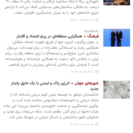
شهرداری ریگا با ارائه مشاوره رایگان و حمایت مالی تا سقف ۹۰
درصد، به مالکان ساختمان‌های مسکونی کمک می‌کند تا بازدهی
انرژی خانه‌های خود را به میزان چشمگیری افزایش دهند.
۱۴۰۴-۰۵-۲۷ ۰۹:۵۰
یادداشت|
فرهنگ
همگرایی منطقه‌ای در پرتو اعتماد و اقتدار
در جهان پرآشوب امروز، تنها از طریق تقویت اعتماد متقابل،
همگرایی پایدار و ایستادگی مقتدرانه در برابر تهدیدات، می‌توان
ساختاری امن، صلح‌آمیز و توسعه‌گرا را برای منطقه رقم زد. پیام
ایران در اجلاس اکو، دعوت به همکاری عزتمندانه و هوشمندانه
است تا فرصتی برای ساختن آینده‌ای روشن‌تر و امن‌تر فراهم…
۱۴۰۴-۰۴-۱۷ ۱۴:۴۲
شهرهای جهان
انرژی پاک و ایمنی با یک عایق پایدار
جدید
دانشمندان موفق به توسعه نوعی فوم دریایی شده‌اند که از
جلبک دریایی و نانوصفحات تیتانیومی ساخته شده است و
نوآوری چشمگیری در صنعت عایق‌بندی به‌شمار می‌رود؛ این ماده
پایدار نه‌تنها در برابر آتش مقاوم است، بلکه می‌تواند برق تولید و
به‌عنوان عایق ساختمانی و حسگر حرارتی در شهرها عمل کند.
۱۴۰۴-۰۴-۰۷ ۰۹:۳۳