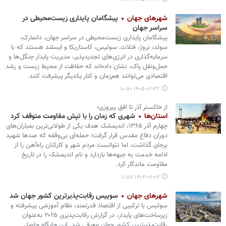
شهرهای جهان
پیشگامان پایداری زیست‌محیطی در
سراسر جهان
پیشگامان پایداری زیست‌محیطی در سراسر جهان، دانمارک،
سوئد، نروژ، فنلاند، سوئیس، کاستاریکا و ایسلند هستند که با
سرمایه‌گذاری در انرژی‌های تجدیدپذیر، مدیریت پایدار جنگل‌ها و
حمل‌ونقل پاک، نشان داده‌اند که حفاظت از محیط زیست و رشد
اقتصادی می‌توانند هم‌زمان و کنار یکدیگر پیشرفت کنند.
۱۴۰۵-۰۲-۲۲ ۱۰:۵۰
از خاکستر آذر تا افق پیروزی؛
استان‌ها
شهری که زمان را با تپش مقاومت متوقف کرد
چهارم آذر ۱۳۶۵، اندیمشک هدف یکی از طولانی‌ترین بمباران‌های
دوران دفاع مقدس قرار گرفت؛ حمله‌ای بی‌وقفه که صدها شهید
برجای گذاشت، اما نتوانست مردم شهر و کارکنان راه‌آهن را از
ادامه خدمت به جبهه‌ها بازدارد و نام اندیمشک را در تاریخ
مقاومت ماندگار کرد.
۱۴۰۴-۰۹-۰۴ ۱۱:۵۷
شهرهای جهان
سوییس رقابت‌پذیرترین کشور جهان شد
سوئیس با ترکیبی از اقتصاد قدرتمند، نظام آموزشی پیشرفته و
زیرساخت‌های پایدار، در گزارش رقابت‌پذیری ۲۰۲۵ به‌عنوان
رقابت‌پذیرترین کشور جهان معرفی شد. این جایگاه حاصل