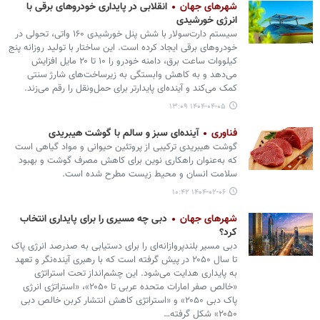
شهرهای جهان
انقلابی در پایداری خودروهای برقی با
انرژی خورشیدی
سیستم دارت‌سولار با شش پنل خورشیدی ۱۶۰ واتی، تحولی در
خودروهای برقی ایجاد کرده است. این ساختار با تولید روزانه پنج
کیلووات ساعت برق، دامنه خودرو را ۱۰ تا ۲۰ مایل افزایش
می‌دهد و به کاهش وابستگی به زیرساخت‌های شارژ سنتی
کمک می‌کند و آینده‌ای پایدارتر برای حمل‌ونقل را رقم می‌زند.
۱۴۰۴-۰۴-۰۵ ۱۳:۰۹
فناوری
آینده‌ای سبز و سالم با گوشت هیبریدی
گوشت هیبریدی ترکیبی از پروتئین حیوانی و مواد گیاهی است
که به‌عنوان راهکاری نوین برای کاهش مصرف گوشت و بهبود
سلامت انسان و محیط زیست مطرح شده است.
۱۴۰۴-۰۲-۰۶ ۱۰:۴۲
شهرهای جهان
دبی چه مسیری را برای پایداری انتخاب
کرد؟
دبی مسیر بلندپروازانه‌ای را برای دستیابی به صدرصد انرژی پاک
تا سال ۲۰۵۰ در پیش گرفته است که با رهبری آینده‌نگر و تعهد
به پایداری هدایت می‌شود. این چشم‌انداز تحت استراتژی
«خالص صفر امارات متحده عربی تا ۲۰۵۰»، «استراتژی انرژی
پاک دبی ۲۰۵۰» و «استراتژی کاهش انتشار کربن خالص دبی
۲۰۵۰» شکل گرفته…