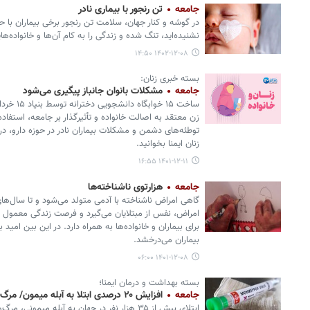
جامعه
تن رنجور با بیماری نادر
در گوشه و کنار جهان، سلامت تن رنجور برخی بیماران با حص
نشنیده‌اید، تنگ شده و زندگی را به کام آن‌ها و خانواده‌ه
۱۴۰۲-۱۲-۰۸ ۱۴:۵۰
بسته خبری زنان:
جامعه
مشکلات بانوان جانباز پیگیری می‌شود
ساخت ۱۵ خو
زن معتقد به اصالت خانواده و تأثیرگذار بر جامعه، استفاده 
توطئه‌های دشمن و مشکلات بیماران نادر در حوزه دارو، در
زنان ایمنا بخوانید.
۱۴۰۱-۱۲-۱۱ ۱۶:۵۵
جامعه
هزارتوی ناشناخته‌ها
گاهی امراض ناشناخته‌ با آدمی متولد می‌شود و تا سال‌های
امراض، نفس از مبتلایان می‌گیرد و فرصت زندگی معمول را 
برای بیماران و خانواده‌ها به همراه دارد. در این بین امید
بیماران می‌درخشد.
۱۴۰۱-۱۲-۰۸ ۰۶:۰۰
بسته بهداشت و درمان ایمنا؛
جامعه
افزایش ۲۰ درصدی ابتلا به آبله میمون/ مرگ‌ومیر ده‌ها کودک با شیوع سرخک
ابتلای بیش از ۳۵ هزار نفر در جهان به آبله میمون