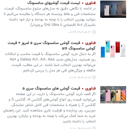
فناوری
لیست قیمت گوشیهای سامسونگ
در ادامه، با نگاهی دقیق به مدل‌های متنوع سامسونگ، قیمت،
مشخصات فنی و نقاط برجسته هر دستگاه را مقایسه می‌کنیم تا
بتوانید بهترین انتخاب را با توجه به بودجه و نیاز خود داشته
باشید(از A۰۶ اقتصادی تا S۲۵ Ultra پرچم‌دار).
۱۴۰۴-۰۷-۲۱ ۰۸:۲۹
فناوری
قیمت گوشی سامسونگ سری a امروز + قیمت
گوشی سامسونگ a۱۶
اگر به دنبال خرید گوشی سامسونگ با قیمت مناسب و امکانات
روز هستید، مدل‌های جدید Galaxy A۱۷، A۱۶، A۵۵ و A۵۶
می‌توانند بهترین انتخاب شما باشند. در این مطلب، قیمت،
حافظه و ویژگی‌های فنی هر مدل را بررسی کرده‌ایم.
۱۴۰۴-۰۷-۱۹ ۱۱:۲۷
فناوری
قیمت گوشی های سامسونگ سری a
اگر قصد خرید گوشی سامسونگ را دارید، در این صفحه
می‌توانید قیمت روز انواع گوشی‌های گلکسی A، گلکسی S و
گلکسی Z را همراه با مشخصات فنی کامل شامل نمایشگر،
دوربین، رم، پردازنده و ظرفیت باتری مشاهده کنید. این راهنمای
خرید به شما کمک می‌کند با توجه به بودجه و نیازتان، بهترین
انتخاب را داشته باشید.
۱۴۰۴-۰۷-۱۴ ۱۱:۵۰