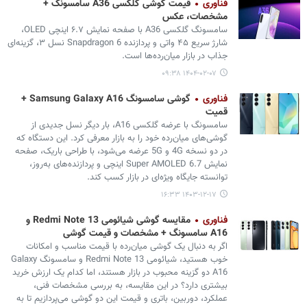
فناوری
قیمت گوشی گلکسی A36 سامسونگ +
مشخصات، عکس
سامسونگ گلکسی A36 با صفحه نمایش ۶.۷ اینچی OLED،
شارژ سریع ۴۵ واتی و پردازنده Snapdragon 6 نسل ۳، گزینه‌ای
جذاب در بازار میان‌رده‌ها است.
۱۴۰۴-۰۲-۰۷ ۰۹:۳۸
فناوری
گوشی سامسونگ Samsung Galaxy A16 +
قمیت
سامسونگ با عرضه گلکسی A16، بار دیگر نسل جدیدی از
گوشی‌های میان‌رده خود را به بازار معرفی کرد. این دستگاه که
در دو نسخه 4G و 5G عرضه می‌شود، با طراحی باریک، صفحه
نمایش Super AMOLED 6.7 اینچی و پردازنده‌های به‌روز،
توانسته جایگاه ویژه‌ای در بازار کسب کند.
۱۴۰۳-۱۲-۱۷ ۱۶:۳۳
فناوری
مقایسه‌ گوشی‌ شیائومی Redmi Note 13 و
A16 سامسونگ + مشخصات و قیمت گوشی
اگر به دنبال یک گوشی میان‌رده با قیمت مناسب و امکانات
خوب هستید، شیائومی Redmi Note 13 و سامسونگ Galaxy
A16 دو گزینه محبوب در بازار هستند، اما کدام یک ارزش خرید
بیشتری دارد؟ در این مقایسه، به بررسی مشخصات فنی،
عملکرد، دوربین، باتری و قیمت این دو گوشی می‌پردازیم تا به