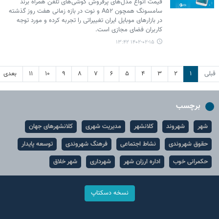
قیمت انواع مدل‌های پرفروش گوشی‌های تلفن همراه برند
سامسونگ همچون A۵۲ و نوت در بازه زمانی هفت روز گذشته
در بازارهای موبایل ایران تغییراتی را تجربه کرده و مورد توجه
کاربران فضای مجازی است.
۱۴۰۲-۰۲-۱۵ ۱۳:۴۲
قبلی
۱
۲
۳
۴
۵
۶
۷
۸
۹
۱۰
۱۱
بعدی
برچسب
شهر
شهروند
کلانشهر
مدیریت شهری
کلانشهرهای جهان
حقوق شهروندی
نشاط اجتماعی
فرهنگ شهروندی
توسعه پایدار
حکمرانی خوب
اداره ارزان شهر
شهرداری
شهر خلاق
نسخه دسکتاپ