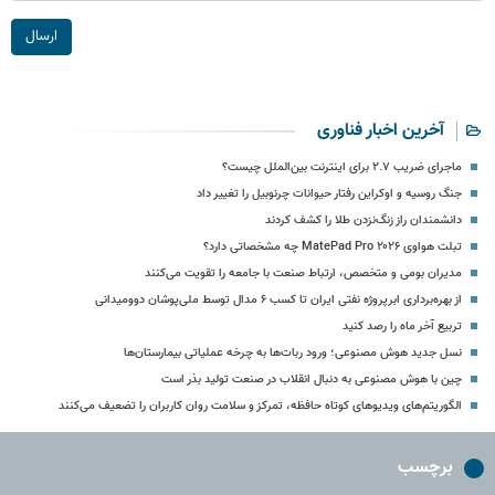
ارسال
آخرین اخبار فناوری
ماجرای ضریب ۲.۷ برای اینترنت بین‌الملل چیست؟
جنگ روسیه و اوکراین رفتار حیوانات چرنوبیل را تغییر داد
دانشمندان راز زنگ‌نزدن طلا را کشف کردند
تبلت هواوی MatePad Pro ۲۰۲۶ چه مشخصاتی دارد؟
مدیران بومی و متخصص، ارتباط صنعت با جامعه را تقویت می‌کنند
از بهره‌برداری ابرپروژه نفتی ایران تا کسب ۶ مدال توسط ملی‌پوشان دوومیدانی
تربیع آخر ماه را رصد کنید
نسل جدید هوش مصنوعی؛ ورود ربات‌ها به چرخه عملیاتی بیمارستان‌ها
چین با هوش مصنوعی به دنبال انقلاب در صنعت تولید بذر است
الگوریتم‌های ویدیوهای کوتاه حافظه، تمرکز و سلامت روان کاربران را تضعیف می‌کنند
برچسب