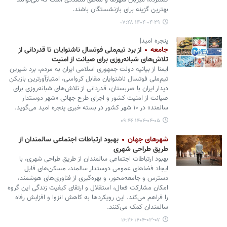
گسترده، میزبان شهرها و مناطق متعددی است که می‌توانند
بهترین گزینه برای بازنشستگان باشند.
۱۴۰۴-۰۴-۲۹ ۰۷:۴۸
پنجره امید|
جامعه
از برد تیم‌ملی فوتسال ناشنوایان تا قدردانی از
تلاش‌های شبانه‌روزی برای صیانت از امنیت
ایمنا از بیانیه دولت جمهوری اسلامی ایران به مردم، برد شیرین
تیم‌ملی فوتسال ناشنوایان مقابل کرواسی، امتیازآورترین بازیکن
دیدار ایران با صربستان، قدردانی از تلاش‌های شبانه‌روزی برای
صیانت از امنیت کشور و اجرای طرح جهانی «شهر دوستدار
سالمند» در ۱۰ شهر کشور در بسته خبری پنجره امید می‌گوید.
۱۴۰۴-۰۴-۰۵ ۰۹:۴۶
شهرهای جهان
بهبود ارتباطات اجتماعی سالمندان از
طریق طراحی شهری
بهبود ارتباطات اجتماعی سالمندان از طریق طراحی شهری، با
ایجاد فضاهای عمومی دوستدار سالمند، مسکن‌های قابل
دسترس و جامعه‌محور، و بهره‌گیری از فناوری‌های هوشمند،
امکان مشارکت فعال، استقلال و ارتقای کیفیت زندگی این گروه
را فراهم می‌کند. این رویکردها به کاهش انزوا و افزایش رفاه
سالمندان کمک می‌کنند.
۱۴۰۴-۰۳-۰۷ ۱۶:۲۶