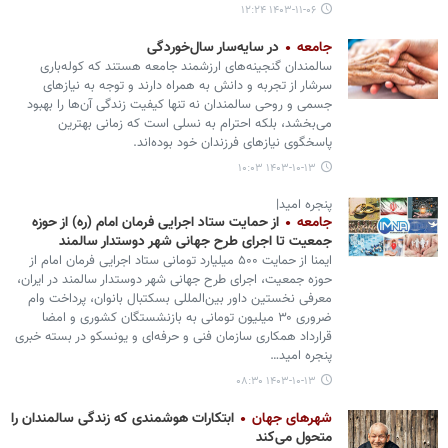
۱۴۰۳-۱۱-۰۶ ۱۲:۲۴
جامعه
در سایه‌سار سال‌خوردگی
سالمندان گنجینه‌های ارزشمند جامعه هستند که کوله‌باری
سرشار از تجربه و دانش به همراه دارند و توجه به نیازهای
جسمی و روحی سالمندان نه تنها کیفیت زندگی آن‌ها را بهبود
می‌بخشد، بلکه احترام به نسلی است که زمانی بهترین
پاسخگوی نیازهای فرزندان خود بوده‌اند.
۱۴۰۳-۱۰-۱۳ ۱۰:۰۳
پنجره امید|
جامعه
از حمایت ستاد اجرایی فرمان امام (ره) از حوزه
جمعیت تا اجرای طرح جهانی شهر دوستدار سالمند
ایمنا از حمایت ۵۰۰ میلیارد تومانی ستاد اجرایی فرمان امام از
حوزه جمعیت، اجرای طرح جهانی شهر دوستدار سالمند در ایران،
معرفی نخستین داور بین‌المللی بسکتبال بانوان، پرداخت وام
ضروری ۳۰ میلیون تومانی به بازنشستگان کشوری و امضا
قرارداد همکاری سازمان فنی و حرفه‌ای و یونسکو در بسته خبری
پنجره امید…
۱۴۰۳-۱۰-۱۳ ۰۸:۳۰
شهرهای جهان
ابتکارات هوشمندی که زندگی سالمندان را
متحول می‌کند