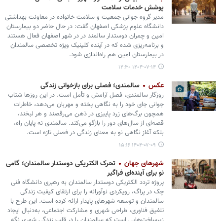
پوشش خدمات سلامت
مدیر گروه جوانی جمعیت و سلامت خانواده در معاونت بهداشتی
دانشگاه علوم پزشکی اصفهان گفت: در حال حاضر دو بیمارستان
امین و چمران دوستدار سالمند در در شهر اصفهان فعال هستند
و برنامه‌ریزی شده که در آینده کلینیک ویژه تخصصی سالمندان
در بیمارستان امین هم راه‌اندازی شود.
۱۴۰۴-۰۷-۱۴ ۱۲:۳۰
عکس
سالمندی؛ فصلی برای بازخوانی زندگی
روزگار سالمندی، فصل آرامش و تأمل‌ است. در این روزها شتاب
جوانی جای خود را به نگاهی پخته و مهربان می‌دهد، خاطرات
همچون برگ‌های زرد پاییزی در ذهن می‌رقصند و هر لبخند،
قصه‌ای از سال‌های دور را بازگو می‌کند. سالمندی نه پایان راه،
بلکه آغاز نگاهی نو به معنای زندگی در فصلی تازه است.
۱۴۰۴-۰۷-۰۹ ۱۵:۱۶
شهرهای جهان
تحرک الکتریکی دوستدار سالمندان؛ گامی
نو برای آینده‌ای فراگیر
پروژه تردد الکتریکی دوستدار سالمندان به رهبری دانشگاه فنی
چک در پراگ، رویکردی نوآورانه را برای ارتقای کیفیت زندگی
سالمندان و توسعه شهرهای پایدار ارائه کرده است. این طرح با
تلفیق فناوری، طراحی شهری و مشارکت اجتماعی، به‌دنبال ایجاد
زیرساخت‌هایی است که سالمندان را در قلب زندگی شهری نگه