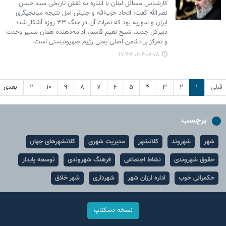
کارشناس مسائل لبنان با اشاره به نقش تاریخی سید حسن
نصرالله گفت: اتحاد حزب‌الله و جنبش امل نتیجه میانجیگری
ایران و سوریه بود که ثمرات آن در جنگ ۳۳ روزه آشکار شد؛
دبیرکل جدید، شیخ نعیم قاسم، ادامه‌دهنده همان مسیر وحدت
و تمرکز بر دشمن اصلی یعنی رژیم صهیونیستی است.
۱۴۰۴-۰۷-۰۸ ۱۷:۳۴
قبلی
۱
۲
۳
۴
۵
۶
۷
۸
۹
۱۰
۱۱
بعدی
برچسب
شهر
شهروند
کلانشهر
مدیریت شهری
کلانشهرهای جهان
حقوق شهروندی
نشاط اجتماعی
فرهنگ شهروندی
توسعه پایدار
حکمرانی خوب
اداره ارزان شهر
شهرداری
شهر خلاق
نسخه دسکتاپ