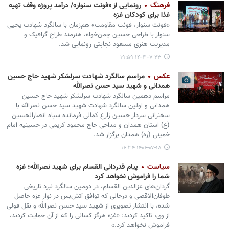
فرهنگ
رونمایی از «فونت سنوار»/ درآمد پروژه وقف تهیه
غذا برای کودکان غزه
«فونت سنوار، فونت مقاومت» هم‌زمان با سالگرد شهادت یحیی
سنوار با طراحی حسین چمن‌خواه، هنرمند طراح گرافیک و
مدیریت هنری مسعود نجابتی رونمایی شد.
۱۴۰۴-۰۷-۲۳ ۱۹:۵۹
عکس
مراسم سالگرد شهادت سرلشکر شهید حاج حسین
همدانی و شهید سید حسن نصرالله
مراسم دهمین سالگرد شهادت سرلشکر شهید حاج حسین
همدانی و اولین سالگرد شهادت شهید سید حسن نصرالله با
سخنرانی سردار حسین زارع کمالی فرمانده سپاه انصارالحسین
(ع) استان همدان و مداحی حاج محمود کریمی در حسینیه امام
خمینی (ره) همدان برگزار شد.
۱۴۰۴-۰۷-۱۸ ۱۴:۳۴
سیاست
پیام قدردانی القسام برای شهید نصرالله؛ غزه
شما را فراموش نخواهد کرد
گردان‌های عزالدین القسام، در دومین سالگرد نبرد تاریخی
طوفان‌الاقصی و درحالی که توافق آتش‌بس در نوار غزه حاصل
شده، با انتشار تصویری از شهید سید حسن نصرالله و نقل قولی
از وی، تاکید کردند: «غزه هرگز کسانی را که از آن حمایت کردند،
فراموش نخواهد کرد.»