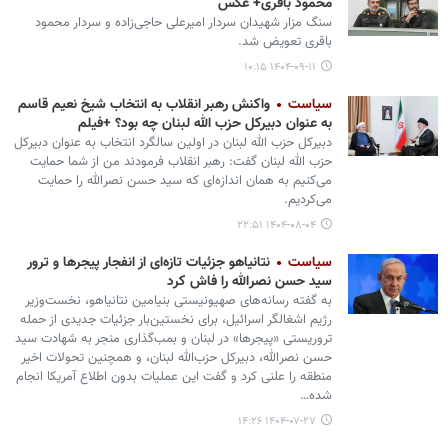
محمود باقری+ عکس
سنگ مزار شهیدان سردار امیرعلی حاجی‌زاده و سردار محمود
باقری تعویض شد.
۱۴۰۴-۰۹-۱۱ ۱۰:۱۵
سیاست
واکنش رهبر انقلاب به انتخاب شیخ نعیم قاسم
به عنوان دبیرکل حزب الله لبنان چه بود؟ +فیلم
دبیرکل حزب الله لبنان در اولین سالگرد انتخاب به عنوان دبیرکل
حزب الله لبنان گفت: رهبر انقلاب فرمودند من از شما حمایت
می‌کنیم به همان اندازه‌ای که سید حسن نصرالله را حمایت
می‌کردیم.
۱۴۰۴-۰۸-۰۴ ۲۲:۵۱
سیاست
نتانیاهو جزئیات تازه‌ای از انفجار پیجرها و ترور
سید حسن نصرالله را فاش کرد
به گفته رسانه‌های صهیونیستی بنیامین نتانیاهو، نخست‌وزیر
رژیم اشغالگر اسرائیل، برای نخستین‌بار جزئیات جدیدی از حمله
تروریستی «پیجرها» در لبنان و بمب‌گذاری منجر به شهادت سید
حسن نصرالله، دبیرکل حزب‌الله لبنان، و همچنین تحولات اخیر
منطقه را علنی کرد و گفت این عملیات بدون اطلاع آمریکا انجام
شده…
۱۴۰۴-۰۷-۲۷ ۱۴:۲۶