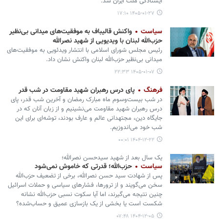
ایستادگی ملت ایران شد.
۱۴۰۵-۰۱-۲۷ ۱۷:۱۰
سیاست
واکنش قالیباف به موفقیت‌های میدانی بی‌نظیر
حزب‌الله لبنان با ویدیویی از شهید نصرالله
رئیس مجلس شورای اسلامی با انتشار ویدئویی به موفقیت‌های
میدانی بی‌نظیر حزب‌الله لبنان واکنش نشان داد.
۱۴۰۵-۰۱-۰۷ ۲۲:۳۳
فرهنگ
پای درس رهبران شهید مقاومت در شب قدر
در شب بیست‌وسوم ماه مبارک رمضان و آخرین شب قدر، پای
درس رهبران شهید مقاومت می‌نشینیم و از زبان آنان که در
جایگاه دین، مجتهدانی عالم و عارف بودند، توشه‌ای برای این
شب خود می‌اندوزیم.
۱۴۰۴-۱۲-۲۲ ۰۰:۰۱
یک سال بعد از شهید سیدحسن نصرالله؛
سیاست
حزب‌الله؛ قدرتی که خاموش نمی‌شود
پس از شهادت سید حسن نصرالله، برخی از تضعیف حزب‌الله
سخن می‌گویند و از ترورها، فشارهای سیاسی و حملات اسرائیل
چنین نتیجه می‌گیرند، اما آیا سکوت نسبی حزب‌الله نشانه
شکست است یا بخشی از یک بازسازی عمیق و حساب‌شده؟
۱۴۰۴-۱۲-۰۵ ۰۷:۴۸