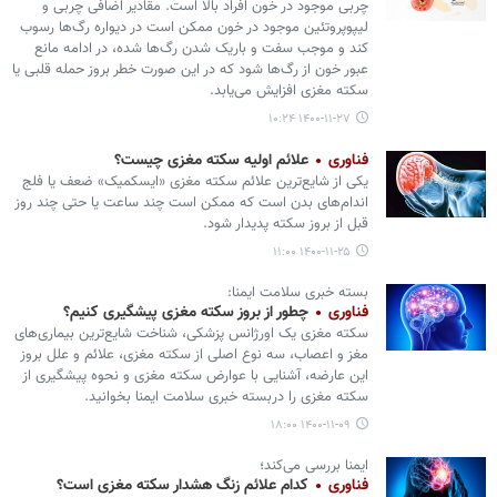
چربی موجود در خون افراد بالا است. مقادیر اضافی چربی و
لیپوپروتئین موجود در خون ممکن است در دیواره رگ‌ها رسوب
کند و موجب سفت و باریک شدن رگ‌ها شده، در ادامه مانع
عبور خون از رگ‌ها شود که در این صورت خطر بروز حمله قلبی یا
سکته مغزی افزایش می‌یابد.
۱۴۰۰-۱۱-۲۷ ۱۰:۲۴
فناوری
علائم اولیه سکته مغزی چیست؟
یکی از شایع‌ترین علائم سکته مغزی «ایسکمیک» ضعف یا فلج
اندام‌های بدن است که ممکن است چند ساعت یا حتی چند روز
قبل از بروز سکته پدیدار شود.
۱۴۰۰-۱۱-۲۵ ۱۱:۰۰
بسته خبری سلامت ایمنا:
فناوری
چطور از بروز سکته مغزی پیشگیری کنیم؟
سکته مغزی یک اورژانس پزشکی، شناخت شایع‌ترین بیماری‌های
مغز و اعصاب، سه نوع اصلی از سکته مغزی، علائم و علل بروز
این عارضه، آشنایی با عوارض سکته مغزی و نحوه پیشگیری از
سکته مغزی را دربسته خبری سلامت ایمنا بخوانید.
۱۴۰۰-۱۱-۰۹ ۱۸:۰۰
ایمنا بررسی می‌کند؛
فناوری
کدام علائم زنگ هشدار سکته مغزی است؟