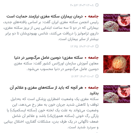
۱۴۰۳-۱۲-۰۸ ۲۰:۵۴
جامعه
درمان بیماران سکته مغزی نیازمند حمایت است
رئیس انجمن سکته مغزی ایران گفت: بر اساس یافته‌های جدید،
بیمارانی که در دو تا سه ساعت ابتدایی پس از بروز سکته مغزی،
داروی ترامولیز را دریافت می‌کنند، شانس بهبودی‌شان تا دو برابر
بیشتر از سایر بیماران است.
۱۴۰۳-۱۲-۰۴ ۱۲:۴۵
جامعه
سکته مغزی؛ دومین عامل مرگ‌ومیر در دنیا
معاون آموزش سازمان اورژانس کشور گفت: سکته مغزی
دومین عامل مرگ‌ومیر در دنیا محسوب می‌شود.
۱۴۰۳-۱۱-۰۲ ۱۶:۴۳
جامعه
هر آنچه که باید از سکته‌های مغزی و علائم آن
بدانید
سکته مغزی یک وضعیت اضطراری پزشکی است که به‌دلیل
توقف یا کاهش شدید جریان خون به مغز رخ می‌دهد، این
وضعیت می‌تواند به علت یک لخته خون (سکته ایسکمیک) یا
پارگی رگ خونی (سکته هموراژیک) باشد و علائم آن شامل
ضعف ناگهانی در یک طرف بدن، مشکلات گفتاری، اختلال بینایی
و سردرد شدید است.