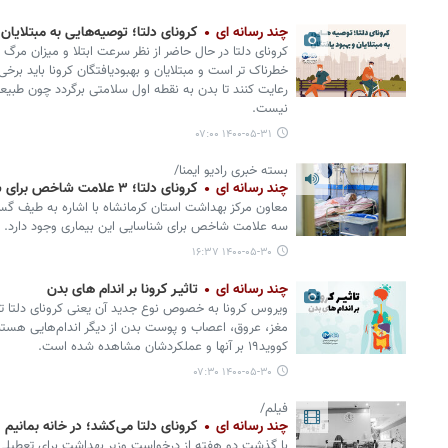
چند رسانه ای
کرونای دلتا؛ توصیه‌هایی به مبتلایان 
خطرناک تر است و مبتلایان و بهبودیافتگان کرونا باید برخی 
رعایت کنند تا بدن به نقطه اول سلامتی برگردد چون طبیعت
نیست.
۱۴۰۰-۰۵-۳۱ ۰۷:۰۰
بسته خبری رادیو ایمنا/
چند رسانه ای
کرونای دلتا؛ ۳ علامت شاخص برای شناسایی
معاون مرکز بهداشت استان کرمانشاه با اشاره به طیف گستر
سه علامت شاخص برای شناسایی این بیماری وجود دارد.
۱۴۰۰-۰۵-۳۰ ۱۶:۳۷
چند رسانه ای
تاثیـر کرونا بر اندام های بدن
ویروس کرونا به خصوص نوع جدید آن یعنی کرونای دلتا تنها
مغز، عروق، اعصاب و پوست بدن از دیگر اندام‌هایی هستن
کووید۱۹ بر آنها و عملکردشان مشاهده شده است.
۱۴۰۰-۰۵-۳۰ ۰۷:۳۰
فیلم/
چند رسانه ای
کرونای دلتا می‌کشد؛ در خانه بمانیم
با گذشت دو هفته از درخواست وزیر بهداشت برای تعطیلی کش