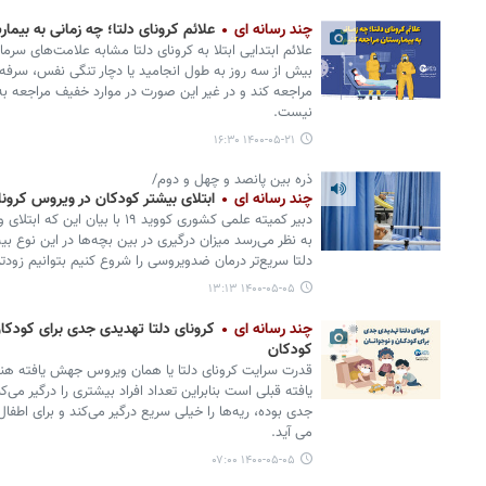
چند رسانه ای
علائم کرونای دلتا؛ چه زمانی به بیما
علائم ابتدایی ابتلا به کرونای دلتا مشابه علامت‌های سر
بیش از سه روز به طول انجامید یا دچار تنگی نفس، سرفه
مراجعه کند و در غیر این صورت در موارد خفیف مراجعه به 
نیست.
۱۴۰۰-۰۵-۲۱ ۱۶:۳۰
ذره بین پانصد و چهل و دوم/
چند رسانه ای
ابتلای بیشتر کودکان در ویروس کرونا
دبیر کمیته علمی کشوری کووید ۱۹ با
به نظر می‌رسد میزان درگیری در بین بچه‌ها در این نوع ب
دلتا سریع‌تر درمان ضدویروسی را شروع کنیم بتوانیم زودتر
۱۴۰۰-۰۵-۰۵ ۱۳:۱۳
چند رسانه ای
کرونای دلتا تهدیدی جدی برای کودکان
کودکان
قدرت سرایت کرونای دلتا یا همان ویروس جهش یافته هند
یافته قبلی است بنابراین تعداد افراد بیشتری را درگیر می‌کن
جدی بوده، ریه‌ها را خیلی سریع درگیر می‌کند و برای اط
می آید.
۱۴۰۰-۰۵-۰۵ ۰۷:۰۰