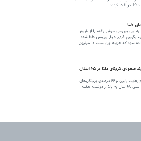
ا به این ویروس جهش یافته را از طریق
یم بگوییم فردی دچار ویروس دلتا شده
است، حتما باید ژن سکوئنسینگ در آزمایشگاه تشخیص داده شود که هزینه این تست ۱۰ میلیون
آغاز واکسیناسیون ۶۸ ساله‌ها از دوشنبه / روند صعودی کرونای دلتا در ۲۵ استان
سخنگوی ستاد ملی مقابله با کرونا با ابراز نارضایتی از سطح رعایت پایین و ۶۶ درصدی پروتکل‌های
بهداشتی در کشور، در عین حال از آغاز واکسیناسیون گروه سنی ۶۸ سال به بالا از دوشنبه هفته