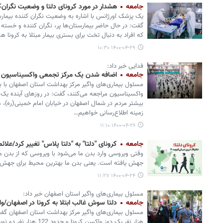
جامعه
هشدار در مورد کرونای دلتا و وضعیت نگران‌ک
یک پزشک اورژانس با اشاره به وضعیت نگران کننده بیمارست
گفت: در حال حاضر بیمارستان‌ها پر، نگران کننده و خسته 
که افراد به دنبال تخت برای بستری بیمار مبتلا به کرونا ه
۱۴۰۰-۰۴-۲۹ ۱۰:۳۰
فدایی خبر داد:
جامعه
اضافه شدن یک مرکز تجمعی واکسیناسیون 
واکسیناسیون مراجعه می‌کنند، گفت: در روزهای آینده ی
بیشتر مردم در شمال اصفهان در خیابان امام خمینی(ره)، م
زمینه اطلاع‌رسانی خواهیم…
۱۴۰۰-۰۴-۲۶ ۱۱:۱۰
جامعه
کرونای "دلتا" به "دلتا پلاس" تغییر کرد/علا
وقتی ویروسی وارد بدن ما می‌شود با ویروسی که از بدن م
جهش یافته است. یعنی بدن ما بهترین محیط برای جهش
۱۴۰۰-۰۴-۲۴ ۱۱:۲۷
مسئول بیماری‌های واگیر استان اصفهان خبر داد:
جامعه
دلتا سوش غالب ابتلا به کرونا در اصفهان/واکسیناسیون ۴۶۲ 
هزار نفر یک دوز واکسن کرو