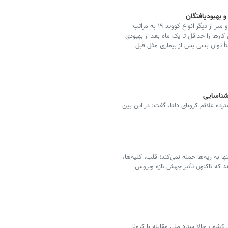
و بهبودیافتگان
کرونای دلتا در حال حاضر از نظر سرعت ابتلا و میزان مرگ و میر از دیگر انواع کووید ۱۹ به مراتب
کارها را حداقل تا یک ماه بعد از بهبودی
اً توان بدنی پس از بیماری مثل قبل
ده علائم کرونای دلتا، گفت: در این بین
 به ریه‌ها حمله نمی‌کند؛ قلب، کلیه‌ها،
د که تاکنون تأثیر جهش تازه ویروس
ور، حالا ستاد ملی مقابله با کرونا