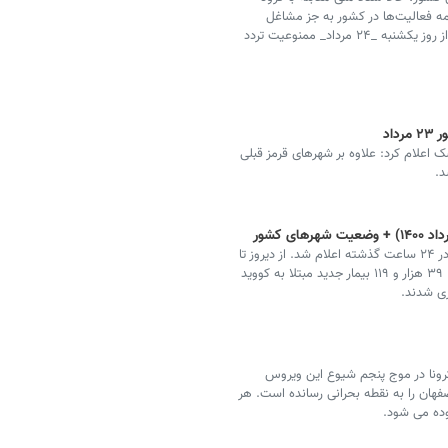
نبه _۲۵ مرداد_ تا شنبه _۳۰ مرداد_ همه فعالیت‌ها در کشور به جز مشاغل
ضروری تعطیل شود. همچنین مجوزهای تردد لغو شده و از روز یکشنبه _۲۴ مرداد_ ممنوعیت تردد
اد
اعلام کرد: علاوه بر شهرهای قرمز قبلی
آمار تعداد مبتلایان، فوتی‌ها و بهبودیافتگان کرونا در ایران در ۲۴ ساعت گذشته اعلام شد. از دیروز تا
امروز ۲۲ مردادماه و بر اساس معیارهای قطعی تشخیصی، ۳۹ هزار و ۱۱۹ بیمار جدید مبتلا به کووید
کرونا در موج پنجم شیوع این ویروس
فهان را به نقطه بحرانی رسانده است. هر
وده می شود.