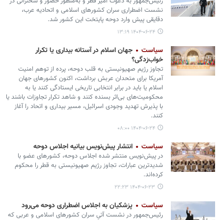
رئیس‌جمهور به دعوت امیر قطر و به‌منظور حضور و سخنرانی در
نشست اضطراری سران کشورهای اسلامی و اتحادیه عرب،
دقایقی پیش وارد دوحه پایتخت این کشور شد.
۱۴۰۴-۰۶-۲۴ ۱۳:۱۹
سیاست
جهان اسلام در آستانه بیداری یا تکرار
خواب‌زدگی؟
تجاوز رژیم صهیونیستی به قلب دوحه، پرده از توهم امنیت
آمریکا برای متحدان عربش برداشت، اکنون کشورهای جهان
اسلام یا باید در برابر انتخابی تاریخی ایستادگی کنند یا به
محکومیت‌های بی‌اثر بسنده کنند و شاهد تکرار تجاوزات باشند یا
با پذیرش تهدید وجودی اسرائیل، مسیر بیداری و اتحاد را آغاز
کنند.
۱۴۰۴-۰۶-۲۴ ۰۸:۰۰
سیاست
انتشار پیش‌نویس بیانیه اجلاس دوحه
در پیش‌نویس منتشر شده اجلاس دوحه، کشورهای عضو با
شدیدترین عبارات، تجاوز رژیم صهیونیستی به قطر را محکوم
کرده‌اند.
۱۴۰۴-۰۶-۲۳ ۲۲:۲۳
سیاست
پزشکیان به اجلاس اضطراری دوحه می‌رود
رئیس‌جمهور در نشست آتیِ سران کشورهای اسلامی و عربی که