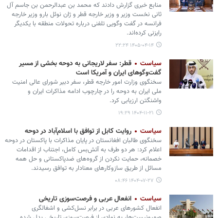
منابع خبری گزارش دادند که محمد بن عبدالرحمن بن جاسم آل
ثانی نخست وزیر و وزیر خارجه قطر و ژان نوئل بارو وزیر خارجه
فرانسه در گفت وگویی تلفنی درباره تحولات منطقه با یکدیگر
رایزنی کرده‌اند.
۱۴۰۵-۰۴-۱۴ ۲۲:۲۴
سیاست
قطر: سفر لاریجانی به دوحه بخشی از مسیر
گفت‌وگوهای ایران و آمریکا است
سخنگوی وزارت امور خارجه قطر، سفر دبیر شورای عالی امنیت
ملی ایران به دوحه را در چارچوب ادامه مذاکرات ایران و
واشنگتن ارزیابی کرد.
۱۴۰۴-۱۱-۲۱ ۱۹:۲۹
سیاست
روایت کابل از توافق با اسلام‌آباد در دوحه
سخنگوی طالبان افغانستان در پایان مذاکرات با پاکستان در دوحه
اعلام کرد: هر دو طرف به آتش‌بس کامل، اجتناب از اقدامات
خصمانه، حمایت نکردن از گروه‌های ضدپاکستانی و حل همه
مسائل از طریق سازوکارهای معنادار به توافق رسیدند.
۱۴۰۴-۰۷-۲۷ ۰۸:۴۶
سیاست
انفعال عربی و فرصت‌سوزی تاریخی
انفعال کشورهای عربی در برابر نسل‌کشی و اشغالگری
صهیونیست‌ها، به نمادی از فرصت‌سوزی تاریخی بدل شده