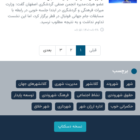
عضو هیئت‌مدیره انجمن صنفی گردشگری اصفهان گفت: وزارت
میراث فرهنگی و گردشگری در ابتدا جلسه خوبی در رابطه با
مسابقات جام جهانی فوتبال در قطر برگزار کرد، اما این نشست
تداوم نداشت و به نتیجه مطلوب نرسید.
۱۴۰۱-۰۸-۲۸ ۰۸:۵۱
قبلی
۱
۲
۳
بعدی
برچسب
شهر
شهروند
کلانشهر
مدیریت شهری
کلانشهرهای جهان
حقوق شهروندی
نشاط اجتماعی
فرهنگ شهروندی
توسعه پایدار
حکمرانی خوب
اداره ارزان شهر
شهرداری
شهر خلاق
نسخه دسکتاپ