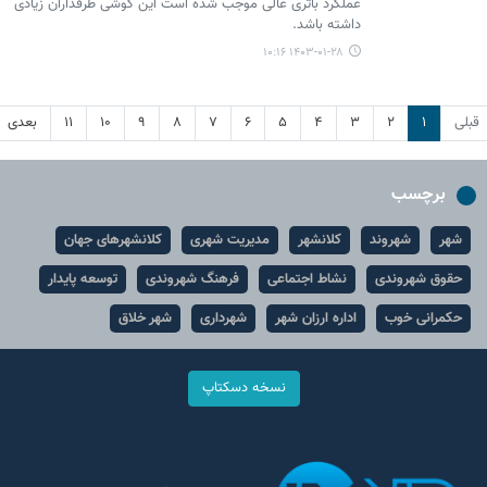
عملکرد باتری عالی موجب شده است این گوشی طرفداران زیادی
داشته باشد.
۱۴۰۳-۰۱-۲۸ ۱۰:۱۶
قبلی
۱
۲
۳
۴
۵
۶
۷
۸
۹
۱۰
۱۱
بعدی
برچسب
شهر
شهروند
کلانشهر
مدیریت شهری
کلانشهرهای جهان
حقوق شهروندی
نشاط اجتماعی
فرهنگ شهروندی
توسعه پایدار
حکمرانی خوب
اداره ارزان شهر
شهرداری
شهر خلاق
نسخه دسکتاپ