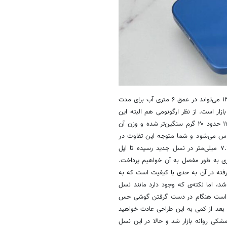
این گوشی مانند آیفون ۱۲ از گواهی IP68 پشتیبانی می‌کند و این یعنی آیفون ۱۳ می‌تواند در عمق ۶ متری آب برای مدت
ازار است. از نظر ارگونومی هم البته این
گوشی در مقایسه با نسل قبل خود تفاوت‌هایی را به خود دیده است. آیفون ۱۳ حدود ۲۰ گرم سنگین‌تر شده و وزن آن
ساس می‌شود و شما متوجه این تفاوت در
وزن خواهید شد. ضخامت آیفون جدید نیز از ۷.۴ میلی متر نسل قبل به ۷.۷ میلی‌متر در نسل جدید رسیده تا اپل
اتری به طور مفصل به آن خواهیم پرداخت.
ر رفته در آن به حدی با کیفیت است که به
اما نکته‌ی که وجود دارد مانند نسل
شده است هنگام در دست گرفتن گوشی حس
ه بعد از کمی به این طراحی عادت خواهید
بز، قرمز و مشکی روانه بازار شد و حالا در این نسل