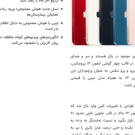
تربیع آخر ماه را رصد کنید
نسل جدید هوش مصنوعی؛ ورود ربات‌ه
عملیاتی بیمارستان‌ها
چین با هوش مصنوعی به دنبال انقلاب
بذر است
الگوریتم‌های ویدیوهای کوتاه حافظه، ت
روان کاربران را تضعیف می‌کنند
ای موجود در بازار هستند و سر و صدای
زیادی را هم بعد از معرفی به پا می‌کنند. گوشی‌های هوشمند خانواده آیفون ۱۳ در قالب چهار گوشی آیفون ۱۳ پرومکس،
دون شک دو مدل پرو و پرو مکس به عنوان پرچم‌داران این
شرکت از مشخصات فنی قدرتمندتری بهره برده‌اند. اما در این میان آیفون ۱۳ به همراه مدل مینی با قیمتی
ر باشد.
 تغییرات گسترده‌ای بودند، اما آیفون ۱۳ در بخش طراحی با تغییرات کمی وارد بازار شد که
مهم‌ترین این تغییرات در کوچک‌تر شدن ناچ بالای نمایشگر خلاصه می‌شود. آیفون ۱۳ حالا در قاب جلویی ناچی حدود ۲۰
قرار بگیرد و نسبت نمایشگر به بدنه به
ی نکرده و حتی درصد شارژ باتری را نیز به