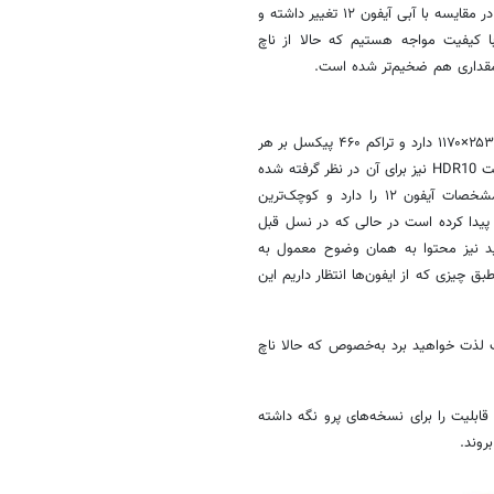
جدید شاهد رنگ‌های سفید، مشکی، قرمز، آبی و صورتی هستیم. رنگ آبی نیز در مقایسه با آبی آیفون ۱۲ تغییر داشته و
ا کیفیت مواجه هستیم که حالا از ناچ
 مقداری هم ضخیم‌تر شده است.
آیفون ۱۳ نمایشگری ۶.۱ اینچی از نوع Super retina XDR OLED با رزولوشن ۲۵۳۲×۱۱۷۰ دارد و تراکم ۴۶۰ پیکسل بر هر
اینچ را ارائه می‌کند. این صفحه نمایش از Dolby Vision پشتیبانی کرده و قابلیت HDR10 نیز برای آن در نظر گرفته شده
است. همان‌طور که قطعاً تاکنون متوجه شده‌اید این نمایشگر دقیقاً همان مشخصات آیفون ۱۲ را دارد و کوچک‌ترین
ود. البته روشنایی این نسل به ۸۰۰ نیت افزایش پیدا کرده است در حالی که در نسل قبل
خورشید نیز محتوا به همان وضوح معمول به
چیزی که از ایفون‌ها انتظار داریم این
 لذت خواهید برد به‌خصوص که حالا ناچ
وسازی ۶۰ هرتز آن است. اپل این قابلیت را برای نسخه‌های پرو نگه داشته
روند.