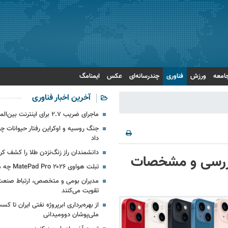
امعه
ورزش
فناوری
چندرسانه‌ای
عکس
ایمنامگ
آخرین اخبار فناوری
ماجرای ضریب ۲.۷ برای اینترنت بین‌الملل چیست؟
جنگ روسیه و اوکراین رفتار حیوانات چرن
داد
دانشمندان راز زنگ‌نزدن طلا را کشف کر
 (۱۵ مرداد) + بررسی و مشخصات
تبلت هواوی MatePad Pro ۲۰۲۶ چه مشخصاتی دارد؟
مدیران بومی و متخصص، ارتباط صنعت ب
تقویت می‌کنند
ملی‌پوشان دوومیدانی