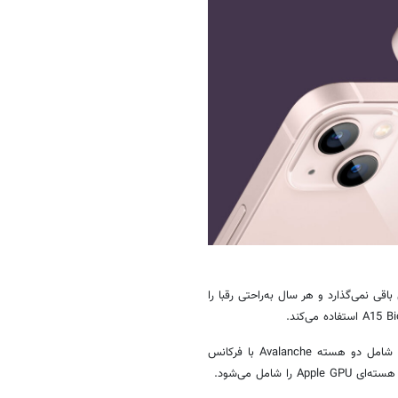
قی نمی‌گذارد و هر سال به‌راحتی رقبا را
این تراشه همچنان معماری ۵ نانومتری دارد و از شش هسته پردازنده مرکزی شامل دو هسته Avalanche با فرکانس