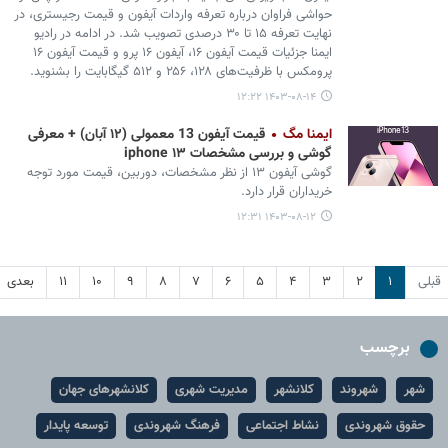
حواشی فراوان درباره تعرفه واردات آیفون و قیمت رجیستری، در
نهایت تعرفه ۱۵ تا ۳۰ درصدی تصویب شد. در ادامه در رادیو
ایمنا جزئیات قیمت آیفون ۱۶، آیفون ۱۶ پرو و قیمت آیفون ۱۶
پرومکس با ظرفیت‌های ۱۲۸، ۲۵۶ و ۵۱۲ گیگابایت را بشنوید.
۱۴۰۳-۰۸-۱۴ ۱۲:۲۲
ایمنا مگ
قیمت آیفون 13 معمولی (۱۲ آبان) + معرفی
گوشی و بررسی مشخصات iphone ۱۳
گوشی آیفون ۱۳ از نظر مشخصات، دوربین، قیمت مورد توجه
خریداران قرار دارد.
۱۴۰۳-۰۸-۱۲ ۱۲:۳۱
قبلی
۱
۲
۳
۴
۵
۶
۷
۸
۹
۱۰
۱۱
بعدی
برچسب
شهر
شهروند
کلانشهر
مدیریت شهری
کلانشهرهای جهان
حقوق شهروندی
نشاط اجتماعی
فرهنگ شهروندی
توسعه پایدار