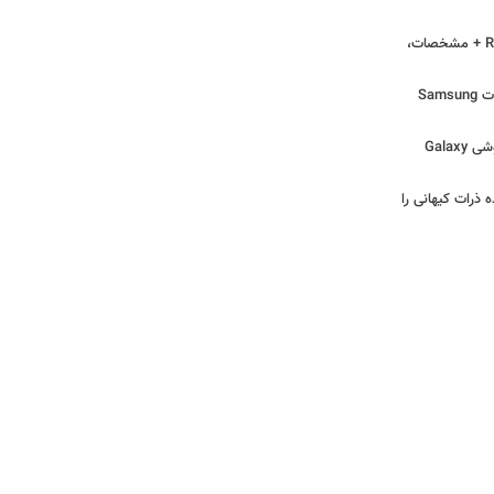
قیمت گوشی شیائومی Redmi Note 14 + مشخصات،
قیمت گوشی A15 + بررسی و مشخصات Samsung
قیمت گوشی A17 5G + مشخصات گوشی Galaxy
ذرات کیهانی را