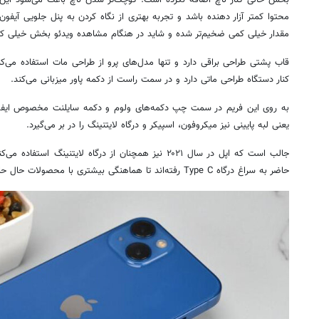
بخش خالی کنار
ناچ
اضافه نکرده است. کوچک‌تر شدن
ناچ
باعث می‌شود این س
محتوا کمتر آزار دهنده باشد و تجربه بهتری از نگاه کردن به
پنل
جلویی آیفون ۱۳ معمولی داشته باشید. البته 
مقدار خیلی کمی ضخیم‌تر شده و شاید در هنگام مشاهده ویدئو بخش خیلی کوچ
قاب پشتی طراحی براقی دارد و تنها مدل‌های پرو از طراحی مات استفاده می‌
کنار دستگاه طراحی
ماتی
دارد و در سمت راست از دکمه پاور میزبانی می‌کند.
به روی این فریم در سمت چپ دکمه‌های
ولوم
و دکمه
سایلنت
مخصوص ایفون‌
یعنی لبه پایینی نیز میکروفون، اسپیکر و درگاه
لایتنینگ
را در بر می‌گیرد.
جالب است که اپل در سال ۲۰۲۱ نیز همچنان از درگاه
لایتنینگ
استفاده می‌کن
حاضر به سراغ درگاه Type C رفته‌اند تا هماهنگی بیشتری با محصولات حال حاضر بازار داشته باشند.