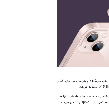
قی نمی‌گذارد و هر سال به‌راحتی رقبا را
این تراشه همچنان معماری ۵ نانومتری دارد و از شش هسته پردازنده مرکزی شامل دو هسته Avalanche با فرکانس