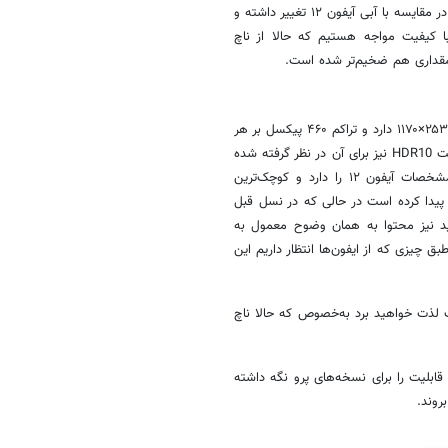
جدید شاهد رنگ‌های سفید، مشکی، قرمز، آبی و صورتی هستیم. رنگ آبی نیز در مقایسه با آبی آیفون ۱۲ تغییر داشته و
با کیفیت مواجه هستیم که حالا از
ناچ
 مقداری هم ضخیم‌تر شده است.
آیفون ۱۳ نمایشگری ۶.۱ اینچی از نوع Super retina XDR OLED با رزولوشن ۲۵۳۲×۱۱۷۰ دارد و تراکم ۴۶۰ پیکسل بر هر
اینچ را ارائه می‌کند. این صفحه نمایش از Dolby Vision پشتیبانی کرده و قابلیت HDR10 نیز برای آن در نظر گرفته شده
است. همان‌طور که قطعاً تاکنون متوجه شده‌اید این نمایشگر دقیقاً همان مشخصات آیفون ۱۲ را دارد و کوچک‌ترین
ود. البته روشنایی این نسل به ۸۰۰ نیت افزایش پیدا کرده است در حالی که در نسل قبل
خورشید نیز محتوا به همان وضوح معمول به
چیزی که از ایفون‌ها انتظار داریم این
ت لذت خواهید برد به‌خصوص که حالا
ناچ
وسازی ۶۰ هرتز آن است. اپل این قابلیت را برای نسخه‌های پرو نگه داشته
روند.