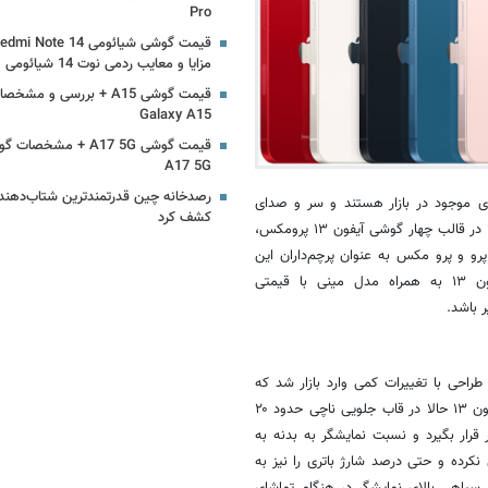
Pro
مزایا و معایب ردمی نوت 14 شیائومی
Galaxy A15
A17 5G
رصدخانه چین قدرتمندترین شتاب‌دهنده 
 موجود در بازار هستند و سر و صدای
کشف کرد
پرومکس
،
رو و پرو
مکس
به عنوان پرچم‌داران این
مدل
مینی
با قیمتی
ر باشد.
 تغییرات گسترده‌ای بودند، اما آیفون ۱۳ در بخش طراحی با تغییرات کمی وارد بازار شد که
جلویی
ناچی
حدود ۲۰
قرار بگیرد و نسبت نمایشگر به بدنه به
ی نکرده و حتی درصد شارژ باتری را نیز به