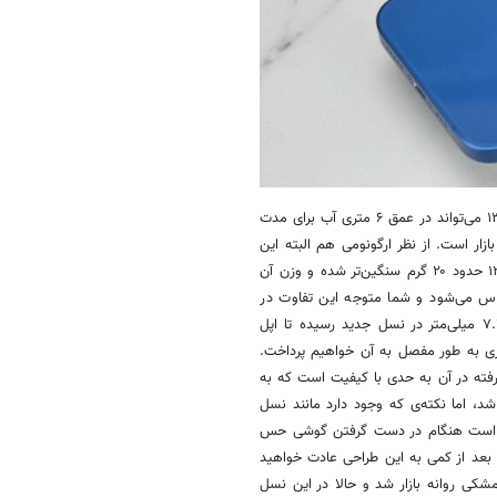
این گوشی مانند آیفون ۱۲ از گواهی IP68 پشتیبانی می‌کند و این یعنی آیفون ۱۳ می‌تواند در عمق ۶ متری آب برای مدت
ازار است. از نظر ارگونومی هم البته این
گوشی در مقایسه با نسل قبل خود تفاوت‌هایی را به خود دیده است. آیفون ۱۳ حدود ۲۰ گرم سنگین‌تر شده و وزن آن
ساس می‌شود و شما متوجه این تفاوت در
وزن خواهید شد. ضخامت آیفون جدید نیز از ۷.۴ میلی متر نسل قبل به ۷.۷ میلی‌متر در نسل جدید رسیده تا اپل
اتری به طور مفصل به آن خواهیم پرداخت.
ر رفته در آن به حدی با کیفیت است که به
اما نکته‌ی که وجود دارد مانند نسل
شده است هنگام در دست گرفتن گوشی حس
ه بعد از کمی به این طراحی عادت خواهید
بز، قرمز و مشکی روانه بازار شد و حالا در این نسل