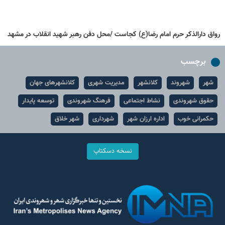
رواق دارالذکر حرم امام رضا(ع) کجاست /محل دفن رهبر شهید انقلاب در مشهد
برچسب
شهر
شهروند
کلانشهر
مدیریت شهری
کلانشهرهای جهان
حقوق شهروندی
نشاط اجتماعی
فرهنگ شهروندی
توسعه پایدار
حکمرانی خوب
اداره ارزان شهر
شهرداری
شهر خلاق
نسخه دسکتاپ