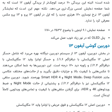
شده است؛ البته این بریدگی ۲۰ درصد کوچک‌تر از بریدگی آیفون ۱۲ است که به
شما صفحه نمایش لمسی بزرگ‌تری می‌دهد. نکته مهم این است که نمایشگر
آیفون ۱۳ نرخ نوسازی ۱۲۰ هرتزی جدید را که اپل در آیفون ۱۳ پرو و ۱۳ پرو مکس
معرفی کرد را ندارد.
صفحه نمایش ۶.۱ اینچی با وضوح ۲۵۳۲ در ۱۱۷۰
پنل OLED که در نور زیاد خوب عمل می‌کند
دوربین گوشی آیفون ۱۳
در بخش دوربین، آیفون ۱۳ از سیستم دوربین دوگانه بهره می‌برد که شامل حسگر
اصلی ۱۲ مگاپیکسلی با دیافراگم ƒ/۱.۶ و حسگر اولترا واید ۱۲ مگاپیکسلی با
دیافراگم ƒ/۲.۴ و زاویه دید ۱۲۰ درجه است. این دوربین‌ها به شما امکان می‌دهند
تا عکس‌هایی با کیفیت بالا و جزئیات دقیق بگیرید و از حالت‌های مختلف عکاسی
مانند Night Mode، Deep Fusion و Smart HDR 4 بهره‌مند شوید. دوربین سلفی
۱۲ مگاپیکسلی نیز با دیافراگم ƒ/۲.۲ و پشتیبانی از حالت Night Mode و ضبط
ویدئوهای 4K و HDR، برای گرفتن سلفی‌های با کیفیت و تماس‌های ویدئویی کاملاً
ایده‌آل است.
دوربین اصلی ۱۲ مگاپیکسلی و فوق عریض یا اولترا واید ۱۲ مگاپیکسلی