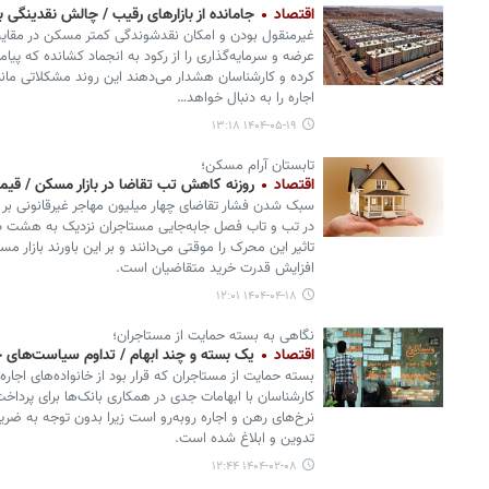
اقتصاد
جامانده از بازارهای رقیب / چالش نقدینگی ب
غیرمنقول بودن و امکان نقدشوندگی کمتر مسکن در مقایسه ب
عرضه و سرمایه‌گذاری را از رکود به انجماد کشانده که پ
کرده و کارشناسان هشدار می‌دهند این روند مشکلاتی مانند
اجاره را به دنبال خواهد…
۱۴۰۴-۰۵-۱۹ ۱۳:۱۸
تابستان آرام مسکن؛
اقتصاد
روزنه کاهش تب تقاضا در بازار مسکن / قیم
سبک شدن فشار تقاضای چهار میلیون مهاجر غیرقانونی بر ب
در تب و تاب فصل جابه‌جایی مستاجران نزدیک به هشت د
تاثیر این محرک را موقتی می‌دانند و بر این باورند بازار 
افزایش قدرت خرید متقاضیان است.
۱۴۰۴-۰۴-۱۸ ۱۲:۰۱
نگاهی به بسته حمایت از مستاجران؛
اقتصاد
یک بسته و چند ابهام / تداوم سیاست‌های 
بسته حمایت از مستاجران که قرار بود از خانواده‌های اجاره
کارشناسان با ابهامات جدی در همکاری بانک‌ها برای پرداخ
نرخ‌های رهن و اجاره روبه‌رو است زیرا بدون توجه به ضر
تدوین و ابلاغ شده است.
۱۴۰۴-۰۲-۰۸ ۱۲:۴۴