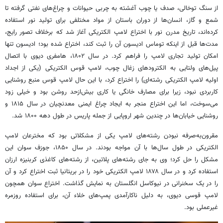
از سنگ توخالی، صدف یا چوب آغشته به چربی حیوانات و چراغ‌های نفتی گرفته تا
شمع و گاز، انسان‌ها از دوران باستان از مواد مختلفی برای تولید نور استفاده
کرده‌اند، تاریخ مدرن نور با اختراع لامپ الکتریکی آغاز شد که برخلاف تصور رایج،
مدت‌ها قبل از اینکه توماس ادیسون آن را ثبت کند، اختراع شده بود؛ ادیسون تنها
امکان تولید تجاری لامپ را فراهم کرد. در سال ۱۸۰۲،
هامفری
دیوی
با اتصال
پیل‌های ولتایی به الکترودهای زغال چوب، لامپ قوس الکتریکی (یکی از اجداد
اولیه لامپ الکتریکی رشته‌ای) را اختراع کرد، با این حال لامپ قوس منبع روشنایی
کاربردی نبود، زیرا برای مصارف خانگی یا کاری بیش‌ازحد روشن بود و خیلی زود
می‌سوخت، اما این اختراع منجر به ایجاد چراغ ایمنی معدنچیان در سال ۱۸۱۵ و
روشنایی خیابان‌ها در چندین شهر اروپایی از جمله پاریس در طول دهه ۱۸۰۰ شد.
مقرون‌به‌صرفه نبودن رشته‌های لامپ یکی از مشکلاتی بود که مخترعان لامپ
الکتریکی در طول سال‌ها با آن مواجه بودند. در سال ۱۸۵۰، جوزف
سوان
این
مشکل را حل کرد؛ وی به جای رشته‌های پلاتین، از رشته‌های کاغذی
کربنیزه
ارزان
استفاده کرد و در سال ۱۸۷۸ لامپ الکتریکی خود را در بریتانیا ثبت اختراع کرد و آن
را در یک سخنرانی در نیوکاسل انگلستان به نمایش گذاشت. اختراع
سوان
همچون
لامپ
قوسی
دیوی
، به دلیل ناکارآمدی پمپ‌های
خلاء
آن، برای استفاده روزمره
غیرعملی بود.