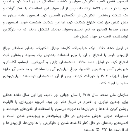
ادیسون نقص لامپ الکتریکی
سوان
را کشف، اصلاحاتی در آن ایجاد کرد و لامپ
خود را در دسامبر ۱۸۷۹ ارائه داد، پس از آن
سوان
این اصلاحات را به‌کار گرفت و
یک شرکت روشنایی الکتریکی در انگلستان تأسیس کرد. ادیسون علیه
سوان
به
دلیل نقض حق ثبت اختراع شکایت کرد، اما این شکایت شکست خورد. ادیسون و
سوان
بعدها اتحادی به نام ادیسون-سوان یونایتد تشکیل دادند که به بزرگترین
تولیدکننده لامپ در جهان تبدیل شد.
در اوایل دهه ۱۹۶۰، نیک
هولونیاک
، کارمند جنرال الکتریک، به‌طور تصادفی چراغ
ال‌ای‌دی
قرمز را اختراع و آن را برای استفاده به‌عنوان یک وسیله روشنایی ثبت
اختراع کرد. در اوایل دهه ۱۹۹۰، دانشمندان ژاپنی و آمریکایی،
ایسامو
آکاساکی
،
هیروشی
آمانو و
شوجی
ناکامورا
، چراغ
ال‌ای‌دی
آبی را ساختند و به خاطر آن جایزه
نوبل فیزیک ۲۰۱۴ را دریافت کردند. پس از آن دانشمندان توانستند
ال‌ای‌دی‌های
سفید را ایجاد کنند.
سازمان ملل متحد سال ۲۰۱۵ را سال جهانی نور نامید، زیرا این سال نقطه عطفی
برای چندین نوآوری و اختراع در تاریخ علم نور بود. امروزه نورپردازی با قابلیت
روشن کردن خانه‌ها و خیابان‌ها به‌صورت بی‌سیم با استفاده از تلفن‌های هوشمند و
دستورات صوتی هوش مصنوعی در حال پیشرفته‌تر و پیچیده‌تر شدن است و
لامپ‌های رشته‌ای در حال کنار گذاشته شدن و جایگزینی با هالوژن‌ها،
ال‌ای‌دی‌ها
و
او
ال‌ای‌دی‌ها
(OLED) هستند.