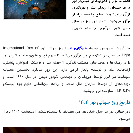
اهمیت نور و فناوری‌های مبتنی‌بر نور
در هر جنبه‌ای از زندگی بشر و بهره‌گیری
از آن برای تقویت صلح و توسعه پایدار
برگزار می‌شود. شعار این روز در سال
جاری «نور، نوآوری، جامعه» تعیین
شده است.
به گزارش سرویس ترجمه
خبرگزاری ایمنا
روز جهانی نور International Day of
Light هر سال در شانزدهم
می
برگزار می‌شود تا سهم نور و فناوری‌های مبتنی‌بر نور
را در زمینه‌ها و عرصه‌های مختلف زندگی، از جمله هنر و فرهنگ، آموزش، پزشکی،
ارتباطات، علم و توسعه پایدار گرامی دارد. این روز سالگرد نخستین عملیات
موفقیت‌آمیز لیزر توسط فیزیکدان و مهندس تئودور
میمن
در سال ۱۹۶۰ است و
رویدادهای آن توسط سازمان ملل متحد و برنامه بین‌المللی علوم پایه یونسکو
(I.B.S.P.) سازماندهی می‌شود.
تاریخ روز جهانی نور ۱۴۰۴
روز جهانی نور هر سال شانزدهم
می
مصادف با
بیست‌وششم
اردیبهشت ۱۴۰۴ برگزار
می‌شود.