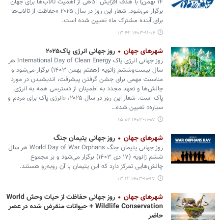
۱۴ بهمن) با هدف افزایش آگاهی از اهمیت تالاب‌ها برای جهان
برگزار می‌شود. شعار این روز در سال ۲۰۲۵ «حفاظت از تالاب‌ها
برای آینده مشترک ما» تعیین شده است.
۱۴۰۳-۱۱-۱۴ ۱۳:۴۲
شهرهای جهان
روز جهانی انرژی پاک۲۰۲۵
روز جهانی انرژی پاک International Day of Clean Energy هر
سال بیست‌وششم ژانویه (هفتم بهمن ۱۴۰۳) برگزار می‌شود و
مناسبت مهمی برای جشن گرفتن پیشرفت، اندیشیدن در مورد
چالش‌ها و تعهد مجدد به اطمینان از دسترسی همه به انرژی
پاک است. شعار این روز در سال ۲۰۲۵، «انرژی پاک برای مردم و
سیاره» تعیین شده…
۱۴۰۳-۱۱-۰۷ ۱۵:۰۲
شهرهای جهان
روز جهانی یتیمان جنگ
روز جهانی یتیمان جنگ World Day of War Orphans هر سال
ششم ژانویه (۱۷ دی ۱۴۰۳) برگزار می‌شود و بر مجموع
چالش‌هایی تمرکز دارد که این یتیمان با آن روبه‌رو هستند.
۱۴۰۳-۱۰-۱۷ ۱۳:۱۲
شهرهای جهان
روز جهانی حفاظت از حیات وحش World
Wildlife Conservation + حیوانات منقرض شده در عصر
حاضر