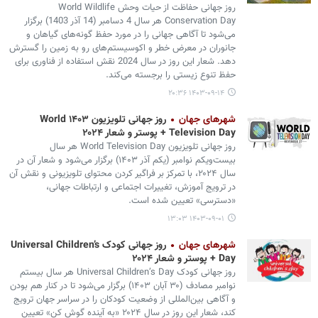
روز جهانی حفاظت از حیات وحش World Wildlife
Conservation Day هر سال 4 دسامبر (14 آذر 1403) برگزار
می‌شود تا آگاهی جهانی را در مورد حفظ گونه‌های گیاهان و
جانوران در معرض خطر و اکوسیستم‌های رو به زمین را گسترش
دهد. شعار این روز در سال 2024 نقش استفاده از فناوری برای
حفظ تنوع زیستی را برجسته می‌کند.
۱۴۰۳-۰۹-۱۴ ۲۰:۳۶
شهرهای جهان
روز جهانی تلویزیون ۱۴۰۳ World
Television Day + پوستر و شعار ۲۰۲۴
روز جهانی تلویزیون World Television Day هر سال
بیست‌ویکم نوامبر (یکم آذر ۱۴۰۳) برگزار می‌شود و شعار آن در
سال ۲۰۲۴، با تمرکز بر فراگیر کردن محتوای تلویزیونی و نقش آن
در ترویج آموزش، تغییرات اجتماعی و ارتباطات جهانی،
«دسترسی» تعیین شده است.
۱۴۰۳-۰۹-۰۱ ۱۳:۰۳
شهرهای جهان
روز جهانی کودک Universal Children’s
Day + پوستر و شعار ۲۰۲۴
روز جهانی کودک Universal Children’s Day هر سال بیستم
نوامبر مصادف (۳۰ آبان ۱۴۰۳) برگزار می‌شود تا در کنار هم بودن
و آگاهی بین‌المللی از وضعیت کودکان را در سراسر جهان ترویج
کند، شعار این روز در سال ۲۰۲۴ «به آینده گوش کن» تعیین