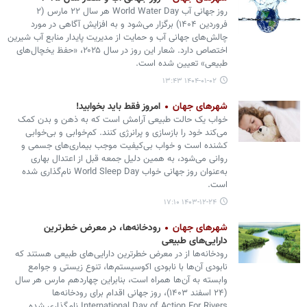
روز جهانی آب World Water Day هر سال ۲۲ مارس (۲
فروردین ۱۴۰۴) برگزار می‌شود و به افزایش آگاهی در مورد
چالش‌های جهانی آب و حمایت از مدیریت پایدار منابع آب شیرین
اختصاص دارد. شعار این روز در سال ۲۰۲۵، «حفظ یخچال‌های
طبیعی» تعیین شده است.
۱۴۰۴-۰۱-۰۲ ۱۳:۴۳
شهرهای جهان
امروز فقط باید بخوابید!
خواب یک حالت طبیعی آرامش است که به ذهن و بدن کمک
می‌کند خود را بازسازی و پرانرژی کنند. کم‌خوابی و بی‌خوابی
کشنده است و خواب بی‌کیفیت موجب بیماری‌های جسمی و
روانی می‌شود، به همین دلیل جمعه قبل از اعتدال بهاری
به‌عنوان روز جهانی خواب World Sleep Day نام‌گذاری شده
است.
۱۴۰۳-۱۲-۲۴ ۱۷:۱۰
شهرهای جهان
رودخانه‌ها، در معرض خطرترین
دارایی‌های طبیعی
رودخانه‌ها از در معرض خطرترین دارایی‌های طبیعی هستند که
نابودی آن‌ها با نابودی اکوسیستم‌ها، تنوع زیستی و جوامع
وابسته به آن‌ها همراه است، بنابراین چهاردهم مارس هر سال
(۲۴ اسفند ۱۴۰۳)، روز جهانی اقدام برای رودخانه‌ها
International Day of Action For Rivers نام‌گذاری شده