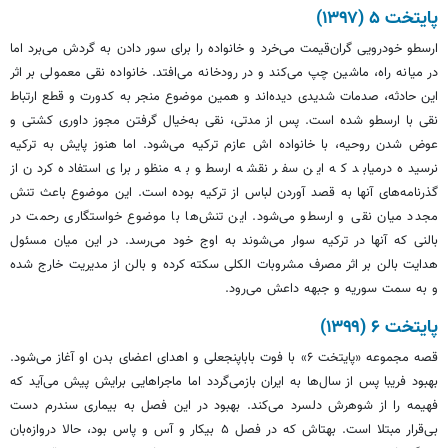
پایتخت ۵ (۱۳۹۷)
ارسطو خودرویی گران‌قیمت می‌خرد و خانواده را برای سور دادن به گردش می‌برد اما
در میانه راه، ماشین چپ می‌کند و در رودخانه می‌افتد. خانواده نقی معمولی بر اثر
این حادثه، صدمات شدیدی دیده‌اند و همین موضوع منجر به کدورت و قطع ارتباط
نقی با ارسطو شده است. پس از مدتی، نقی به‌خیال گرفتن مجوز داوری کشتی و
عوض شدن روحیه، با خانواده اش عازم ترکیه می‌شود. اما هنوز پایش به ترکیه
نرسیده درمیابد که این سفر نقشه ارسطو به منظور برای استفاده کردن از
گذرنامه‌های آنها به قصد آوردن لباس از ترکیه بوده است. این موضوع باعث تنش
مجدد میان نقی و ارسطو می‌شود. این تنش‌ها با موضوع خواستگاری رحمت در
بالنی که آنها در ترکیه سوار می‌شوند به اوج خود می‌رسد. در این میان مسئول
هدایت بالن بر اثر مصرف مشروبات الکلی سکته کرده و بالن از مدیریت خارج شده
و به سمت سوریه و جبهه داعش می‌رود.
پایتخت ۶ (۱۳۹۹)
قصه مجموعه «پایتخت ۶» با فوت باباپنجعلی و اهدای اعضای بدن او آغاز می‌شود.
بهبود فریبا پس از سال‌ها به ایران بازمی‌گردد اما ماجراهایی برایش پیش می‌آید که
فهیمه را از شوهرش دلسرد می‌کند. بهبود در این فصل به بیماری سندرم دست
بی‌قرار مبتلا است. بهتاش که در فصل ۵ بیکار و آس و پاس بود، حالا دروازه‌بان