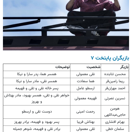
بازیگران پایتخت ۷
بازیگر
شخصیت
توضیحات
محسن تنابنده
نقی معمولی
همسر هما، پدر سارا و نیکا
ریما رامین‌فر
هما سعادت
همسر نقی، مادر سارا و نیکا
احمد مهران‌فر
ارسطو عامل
پسر خاله نقی و تقی و فهیمه
خواهر نقی و تقی، همسر بهبود، مادر بهتاش
نسرین نصرتی
فهیمه معمولی
و بهروز
هومن
رحمت امینی
دوست نقی و ارسطو
حاجی‌عبداللهی
بهرام افشاری
بهتاش فریبا
پسر بهبود و فهیمه، برادر بهروز
سلمان خطی
تقی معمولی
برادر نقی و فهیمه، شوهر جمیله