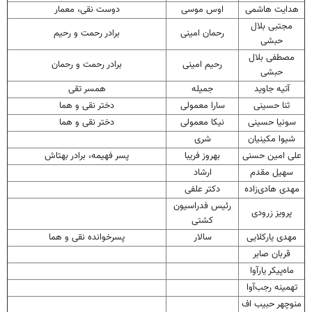
هدایت هاشمی
اوس موسی
دوست نقی، معمار
مجتبی بلال
رحمان امینی
برادر رحمت و رحیم
حبشی
مصطفی بلال
رحیم امینی
برادر رحمت و رحمان
حبشی
آتیه جاوید
جمیله
همسر تقی
ثنا حسینی
سارا معمولی
دختر نقی و هما
سونیا حسینی
نیکا معمولی
دختر نقی و هما
شیوا مکینیان
شری
علی امین حسنی
بهروز فریبا
پسر فهیمه، برادر بهتاش
سهیل مقدم
ارشاد
مهدی هادی‌زاده
دکتر علفی
رئیس فدراسیون
پرویز زرودی
کشتی
مهدی یارکلایی
سالار
پسرخوانده نقی و هما
قربان صابر
ماه‌پیکر یارآوا
تهمینه رجب‌آوا
منوچهر حبیب اف