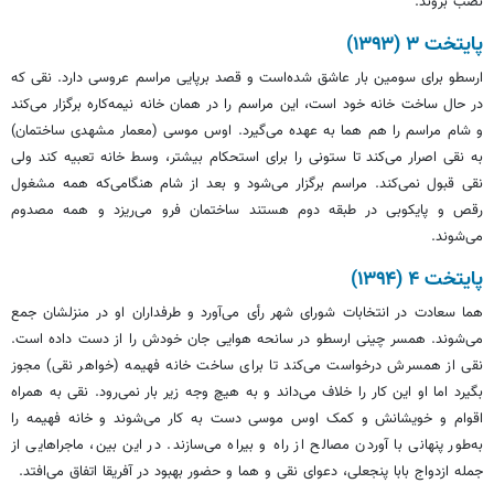
نصب بروند.
پایتخت ۳ (۱۳۹۳)
ارسطو برای سومین بار عاشق شده‌است و قصد برپایی مراسم عروسی دارد. نقی که
در حال ساخت خانه خود است، این مراسم را در همان خانه نیمه‌کاره برگزار می‌کند
و شام مراسم را هم هما به عهده می‌گیرد. اوس موسی (معمار مشهدی ساختمان)
به نقی اصرار می‌کند تا ستونی را برای استحکام بیشتر، وسط خانه تعبیه کند ولی
نقی قبول نمی‌کند. مراسم برگزار می‌شود و بعد از شام هنگامی‌که همه مشغول
رقص و پایکوبی در طبقه دوم هستند ساختمان فرو می‌ریزد و همه مصدوم
می‌شوند.
پایتخت ۴ (۱۳۹۴)
هما سعادت در انتخابات شورای شهر رأی می‌آورد و طرفداران او در منزلشان جمع
می‌شوند. همسر چینی ارسطو در سانحه هوایی جان خودش را از دست داده است.
نقی از همسرش درخواست می‌کند تا برای ساخت خانه فهیمه (خواهر نقی) مجوز
بگیرد اما او این کار را خلاف می‌داند و به هیچ وجه زیر بار نمی‌رود. نقی به همراه
اقوام و خویشانش و کمک اوس موسی دست به کار می‌شوند و خانه فهیمه را
به‌طور پنهانی با آوردن مصالح از راه و بیراه می‌سازند. در این بین، ماجراهایی از
جمله ازدواج بابا پنجعلی، دعوای نقی و هما و حضور بهبود در آفریقا اتفاق می‌افتد.