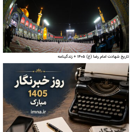
تاریخ شهادت امام رضا (ع) ۱۴۰۵ + زندگینامه