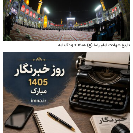
تاریخ شهادت امام رضا (ع) ۱۴۰۵ + زندگینامه