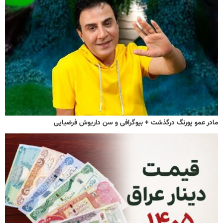
مادر عمو پورنگ درگذشت + بیوگرافی و سن داریوش فرضیایی