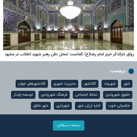
رواق دارالذکر حرم امام رضا(ع) کجاست /محل دفن رهبر شهید انقلاب در مشهد
برچسب
شهر
شهروند
کلانشهر
مدیریت شهری
کلانشهرهای جهان
حقوق شهروندی
نشاط اجتماعی
فرهنگ شهروندی
توسعه پایدار
حکمرانی خوب
اداره ارزان شهر
شهرداری
شهر خلاق
نسخه دسکتاپ