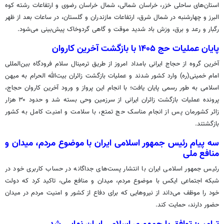
استان‌های ساحلی خزر، خراسان شمالی، شمال خراسان رضوی و ارتفاعات رشته کوه
البرز و چهارشنبه در شمال شرق، ارتفاعات مازندران و گلستان، در ساعات بعد از ظهر
رگبار و رعد و برق، وزش باد شدید موقت و گاهی گردوخاک پیش‌بینی می‌شود.
پایان عملیات حج ۱۴۰۵ با بازگشت آخرین کاروان
آخرین گروه از حجاج ایرانی بامداد امروز از طریق ترمینال سلام فرودگاه بین‌المللی
امام خمینی(ره) وارد کشور شدند و عملیات بازگشت زائران بیت‌الله الحرام به میهن
اسلامی به طور رسمی پایان یافت؛ با انجام این پرواز و ورود آخرین کاروان حجاج،
پرونده عملیات بازگشت زائران ایرانی از سرزمین وحی بسته شد و حدود ۳۰ هزار
زائر کشورمان پس از انجام مناسک حج تمتع، با سلامت و امنیت کامل به کشور
بازگشتند.‌
سه پیام رئیس جمهور اسلامی ایران با موضوع مردم، میدان و
منافع ملی
رئیس جمهور اسلامی ایران با انتشار پست‌های جداگانه در حساب کاربری خود در
شبکه اجتماعی ایکس با موضوع مردم، میدان و منافع ملی، تاکید کرد که دولت
خود را موظف می‌داند از نیروهایی که برای دفاع از کشور و امنیت مردم در میدان
حضور دارند، حمایت کند.