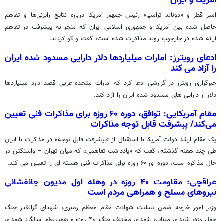
آمریکا و ایران
امیر قطر و «دونالد ترامپ» رئیس جمهور آمریکا درباره نتایج رایزنی‌ها و تفاهم
حاصل شده بین آمریکا و جمهوری اسلامی ایران که منجر به پیشرفت در تفاهم
ارائه شده در چارچوب روند مذاکرات شده است، گفت و گو کردند.
ادعای رویترز: امارات میلیاردها دلار دارایی مسدود شده ایران
را آزاد می کند
خبرگزاری رویترز در گزارشی ادعا کرد که امارات متحده عربی قصد دارد میلیاردها
دلار از دارایی های مسدود شده ایران را آزاد کند.
مقام آمریکایی: توافق، دوره ۶۰ روزه برای مذاکرات فنی تعیین
می‌کند/ پیشرفت قابل توجه مذاکرات
یک مقام ارشد دولت آمریکا با استقبال از «پیشرفت قابل توجه» در مذاکرات با ایران
طی چند هفته گذشته، گفت که «یادداشت تفاهمی» که میان تهران – واشنگتن در
حال مذاکره است، دوره ای ۶۰ روزه برای مذاکرات فنی هسته ای را تعیین می کند.
عراقچی: مقاومت ۴۰ روزه در وهله اول مدیون جانفشانی
نیروهای مسلح و همراهی مردم است
وزیر امور خارجه ضمن تسلیت شهادت مقام معظم رهبری، شهدای گرانقدر جنگ
چهل‌روزه، شهدای میناب، شهدای مختلف جنگ ۴۰ روزه و همین‌طور سالگرد شهدای