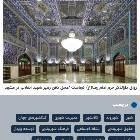
رواق دارالذکر حرم امام رضا(ع) کجاست /محل دفن رهبر شهید انقلاب در مشهد
برچسب
شهر
شهروند
کلانشهر
مدیریت شهری
کلانشهرهای جهان
حقوق شهروندی
نشاط اجتماعی
فرهنگ شهروندی
توسعه پایدار