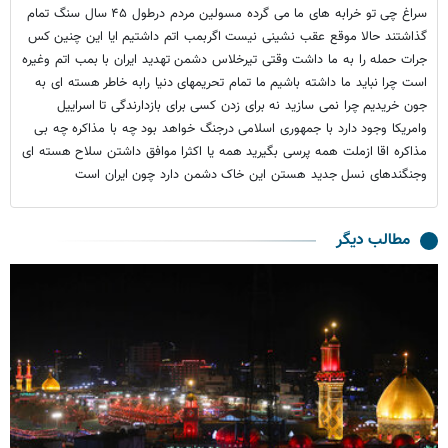
سراغ چی تو خرابه های ما می گرده مسولین مردم درطول ۴۵ سال سنگ تمام
گذاشتند حالا موقع عقب نشینی نیست اگربمب اتم داشتیم ایا این چنین کس
جرات حمله را به ما داشت وقتی تیرخلاس دشمن تهدید ایران با بمب اتم وغیره
است چرا نباید ما داشته باشیم ما تمام تحریمهای دنیا رابه خاطر هسته ای به
جون خریدیم چرا نمی سازید نه برای زدن کسی برای بازدارندگی تا اسراییل
وامریکا وجود دارد با جمهوری اسلامی درجنگ خواهد بود چه با مذاکره چه بی
مذاکره اقا ازملت همه پرسی بگیرید همه یا اکثرا موافق داشتن سلاح هسته ای
وجنگندهای نسل جدید هستن این خاک دشمن دارد چون ایران است
مطالب دیگر