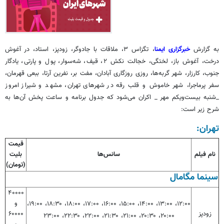
به گزارش
خبرگزاری ایمنا
، تگزاس ۳، ملاقات با جادوگر، زودپز، استاد، در آغوش
درخت، آغوش باز، لختگی، خجالت
نکش
۲، قیف، شه‌سوار، پول و پارتی، یادگار
جنوب، کارزار، شهر گربه‌ها، روزی روزگاری آبادان، مفت بر، نفرین آرتا،
ببعی
قهرمان،
سفر پرماجرا، شهر خاموش و قلب
رقه
در شهرهای تهران، مشهد و شیراز امروز
_شنبه بیست‌ویکم مهر _ اکران می‌شود که جدول برنامه و ساعت پخش آن‌ها به
شرح زیر است:
تهران:
قیمت
نام فیلم
سانس‌ها
بلیت
(تومان)
سینما
مگامال
۴۰۰۰۰
و
۱۲:۰۰، ۱۳:۰۰، ۱۴:۰۰، ۱۵:۰۰، ۱۶:۰۰، ۱۷:۰۰، ۱۸:۰۰، ۱۸:۳۰، ۱۹:۰۰،
زودپز
۶۰۰۰۰
۲۰:۰۰، ۲۰:۳۰، ۲۱:۰۰، ۲۱:۳۰، ۲۲:۰۰، ۲۲:۳۰، ۲۳:۰۰