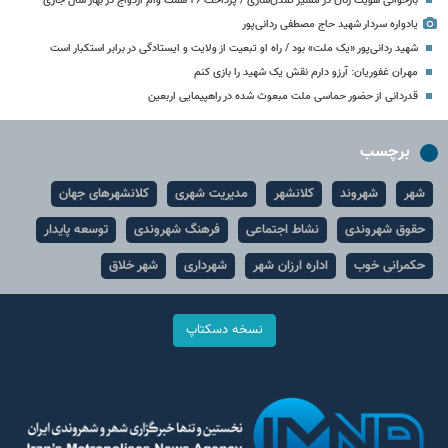
بازخوانی هویت زنان در مسیر تمدن‌سازی / پرداخت ۴۶ همت وام ازدواج در بهار سال جاری
یادواره سردار شهید حاج مصطفی ردانی‌پور
شهید ردانی‌پور «یک ملت» بود / راه او تبعیت از ولایت و ایستادگی در برابر استکبار است
مهران غفوریان: آرزو دارم نقش یک شهید را بازی کنم
قدردانی از حضور حماسی ملت مبعوث شده در راهپیمایی اربعین
برچسب
شهر
شهروند
کلانشهر
مدیریت شهری
کلانشهرهای جهان
حقوق شهروندی
نشاط اجتماعی
فرهنگ شهروندی
توسعه پایدار
حکمرانی خوب
اداره ارزان شهر
شهرداری
شهر خلاق
نسخه دسکتاپ