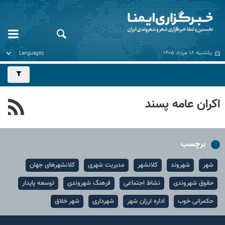
یکشنبه ۱۸ مرداد ۱۴۰۵
اکران عامه پسند
برچسب
شهر
شهروند
کلانشهر
مدیریت شهری
کلانشهرهای جهان
حقوق شهروندی
نشاط اجتماعی
فرهنگ شهروندی
توسعه پایدار
حکمرانی خوب
اداره ارزان شهر
شهرداری
شهر خلاق