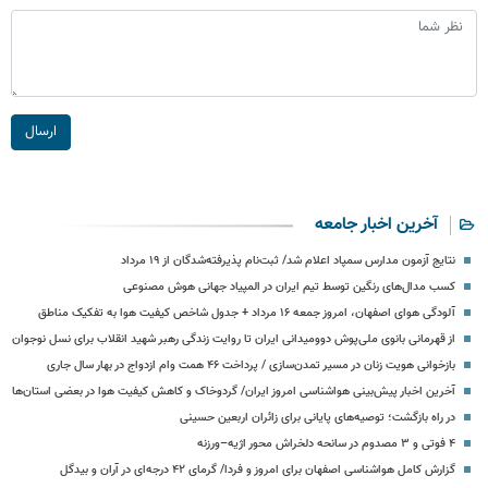
ارسال
آخرین اخبار جامعه
نتایج آزمون مدارس سمپاد اعلام شد/ ثبت‌نام پذیرفته‌شدگان از ۱۹ مرداد
کسب مدال‌های رنگین توسط تیم ایران در المپیاد جهانی هوش مصنوعی
آلودگی هوای اصفهان، امروز جمعه ۱۶ مرداد + جدول شاخص کیفیت هوا به تفکیک مناطق
از قهرمانی بانوی ملی‌پوش دوومیدانی ایران تا روایت زندگی رهبر شهید انقلاب برای نسل نوجوان
بازخوانی هویت زنان در مسیر تمدن‌سازی / پرداخت ۴۶ همت وام ازدواج در بهار سال جاری
آخرین اخبار پیش‌بینی هواشناسی امروز ایران/ گردوخاک و کاهش کیفیت هوا در بعضی استان‌ها
در راه بازگشت؛ توصیه‌های پایانی برای زائران اربعین حسینی
۴ فوتی و ۳ مصدوم در سانحه دلخراش محور اژیه–ورزنه
گزارش کامل هواشناسی اصفهان برای امروز و فردا/ گرمای ۴۲ درجه‌ای در آران و بیدگل