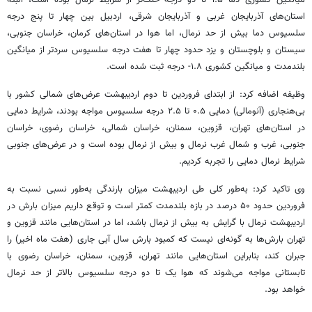
میانگین کشوری دما ۱.۵ تا دو درجه خنک‌تر از شرایط نرمال بوده است، البته
استان‌های آذربایجان غربی و آذربایجان شرقی، اردبیل بین چهار تا پنج درجه
سلسیوس دما بیش از حد نرمال، اما هوا در استان‌های کرمان، خراسان جنوبی،
سیستان و بلوچستان و یزد حدود چهار تا هفت درجه سلسیوس سردتر از میانگین
بلندمدت و میانگین کشوری ۱.۸- درجه ثبت شده است.
وظیفه اضافه کرد: از ابتدای فروردین تا دوم اردیبهشت عرض‌های شمالی کشور با
بی‌هنجاری (آنومالی) دمایی ۰.۵ تا ۲.۵ درجه سلسیوس مواجه بودند، شرایط دمایی
در استان‌های تهران، قزوین، سمنان، خراسان شمالی، خراسان رضوی، خراسان
جنوبی، غرب و شمال غرب نرمال و بیش از نرمال بوده است و در عرض‌های جنوبی
شرایط نرمال دمایی را تجربه کردیم.
وی تاکید کرد: به‌طور کلی طی اردیبهشت میزان بارندگی به‌طور نسبی نسبت به
فروردین حدود ۵۰ درصد در بازه بلندمدت کمتر است و توقع داریم میزان بارش در
اردیبهشت نرمال با گرایش به بیش از نرمال باشد، اما در استان‌هایی مانند قزوین و
تهران بارش‌ها به گونه‌ای نیست که کمبود بارش سال آبی جاری (هفت ماه اخیر) را
جبران کند، بنابراین استان‌هایی مانند تهران، قزوین، سمنان، خراسان رضوی با
تابستانی مواجه می‌شوند که هوا یک تا دو درجه سلسیوس بالاتر از حد نرمال
خواهد بود.