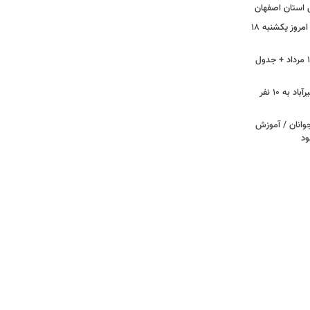
استان اصفهان
وضعیت و شاخص آلودگی هوای تهران امروز یکشنبه ۱۸
آلودگی هوای اصفهان، امروز یکشنبه ۱۸ مرداد + جدول
مصدومان حادثه آتش‌سوزی شهرک نصیرآباد به ۱۰ نفر
وانان / آموزش
ود