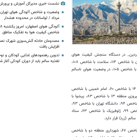
نشست خبری مدیرکل آموزش و پرورش 
مرداد / لواسانات در محدوده هشدار
شاخص کیفیت هوا به تفکیک مناطق
افزایش یافت
وردین_ در دستگاه سنجش کیفیت هوای
تدوین رهنمودهای غذایی کودکان و نوج
تغذیه سالم باید از دوران کودکی آغاز ش
ایستگاه‌های اسلام‌شهر با شاخص ۱۱۰، باغستان شهریار با شاخص ۱۲۹، پاسداران با شاخص ۱۱۴، سلامت با شاخص ۱۰۸،
شهرداری منطقه ۱۹ با شاخص ۱۱۳، ملارد با شاخص ۱۱۱، میدان فتح منطقه ۹ با شاخص ۱۰۵، در وضعیت هوای ناسالم
بر این اساس سنجش کیفیت هوا امروز در ایستگاه‌های اتوبان محلاتی منطقه ۱۴ با شاخص ۶۰، امام خمینی با شاخص
۵۷، پارک رازی با شاخص ۵۸، پاکدشت با شاخص ۷۵، پونک با شاخص ۷۴، پیروزی منطقه ۱۳ با شاخص ۸۳، پیشوا با
شاخص ۶۲، تربیت مدرس منطقه شش با شاخص ۸۳، تهران پارک شکوفه با شاخص ۹۴، دانشگاه تهران با شاخص ۹۳،
دانشگاه شهید بهشتی با شاخص ۶۰، دماوند با شاخص ۶۱، رباط‌کریم با شاخص ۹۹، ژئوفیزیک با شاخص ۶۳، ستاد
همچنین ایستگاه‌های شریف منطقه دو با شاخص ۸۸، شهرری منطقه ۲۰ با شاخص ۶۷، شهرداری منطقه دو با شاخص