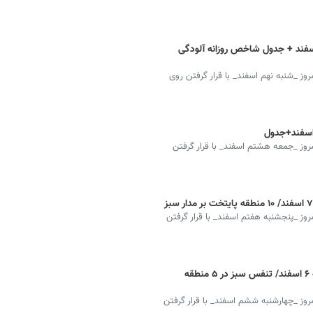
 آلودگی هوای تهران امروز شنبه ۹ اسفند + جدول شاخص روزانه آلودگی
ز _شنبه نهم اسفند_ با قرار گرفتن روی
وز _جمعه هشتم اسفند_ با قرار گرفتن
وز _پنجشنبه هفتم اسفند_ با قرار گرفتن
شاخص آلودگی هوای تهران امروز چهارشنبه ۶ اسفند/ تنفس سبز در ۵ منطقه
وز _چهارشنبه ششم اسفند_ با قرار گرفتن