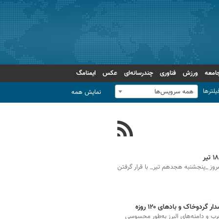
امعه
ورزش
فناوری
چندرسانه‌ای
عکس
ایمنامگ
یلترها
همه سرویس‌ها
نمایش همه
وز _پنجشنبه هجدهم تیر_ با قرار گرفتن
ب و دامنه‌های البرز به‌طور محسوسی