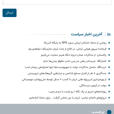
ارسال
آخرین اخبار سیاست
روایتی از حمله خلبانان ایرانی بدون GPS به پایگاه آمریکا
فرمانده نیروی هوایی ارتش: در دفاع از ملت ایران جان‌برکف خواهیم بود
پاکستان: از مذاکرات عمان درباره تنگه هرمز حمایت می‌کنیم
انصارالله: عربستان راهی جز پس دادن حقوق یمنی‌ها ندارد
حزب‌الله: حاصل مذاکرات دولت با صهیونیست‌ها تنها امتیازدهی‌ بیشتر است
دستگیری ۸ نفر از اشرار مسلح شاخص و مرتبطین گروهک‌های تروریستی
از بهره‌برداری ابرپروژه نفتی ایران تا کسب ۶ مدال توسط ملی‌پوشان دوومیدانی
دولت در آزمون دو سالگی
روزنامه‌های امروز در یک نگاه | رو راست با مردم نجیب
دروغ‌های ناتمام ترامپ: ایران با من تماس گرفت... برای حمله آماده‌ایم
برچسب