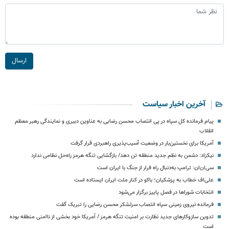
ارسال
آخرین اخبار سیاست
پیام فرمانده کل سپاه در پی انتصاب محسن رضایی به عناوین دبیری و نمایندگی رهبر معظم
انقلاب
آمریکا برای نخستین‌بار در وضعیت آسیب‌پذیری راهبردی قرار گرفت
نیکزاد: دشمن به نظم جدید منطقه تن دهد/ بازگشایی تنگه هرمز راه‌حل نظامی ندارد
سی‌ان‌ان: ترامپ به‌دنبال راه فرار از جنگ با ایران است
علی‌اف خطاب به پزشکیان؛ باکو در کنار ملت ایران ایستاده است
انتخابات شوراها در فصل پاییز برگزار می‌شود
فرمانده نیروی زمینی سپاه انتصاب سرلشکر محسن رضایی را تبریک گفت
تدوین سازوکارهای جدید نظارت بر امنیت تنگه هرمز / آمریکا خود بخشی از ناامنی منطقه بوده
است