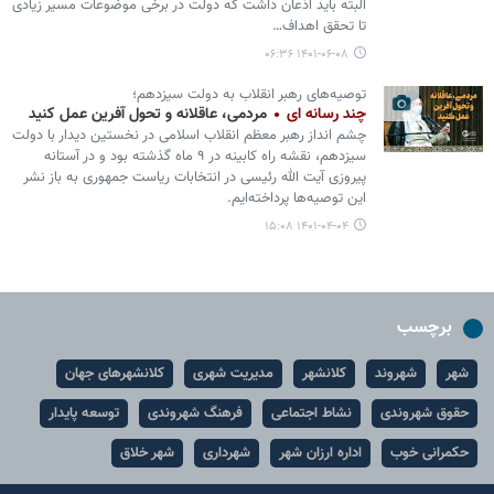
البته باید اذعان داشت که دولت در برخی موضوعات مسیر زیادی
تا تحقق اهداف…
۱۴۰۱-۰۶-۰۸ ۰۶:۳۶
توصیه‌های رهبر انقلاب به دولت سیزدهم؛
چند رسانه ای
مردمی، عاقلانه و تحول آفرین عمل کنید
چشم انداز رهبر معظم انقلاب اسلامی در نخستین دیدار با دولت
سیزدهم، نقشه راه کابینه در ۹ ماه گذشته بود و در آستانه
پیروزی آیت الله رئیسی در انتخابات ریاست جمهوری به باز نشر
این توصیه‌ها پرداخته‌ایم.
۱۴۰۱-۰۴-۰۴ ۱۵:۰۸
برچسب
شهر
شهروند
کلانشهر
مدیریت شهری
کلانشهرهای جهان
حقوق شهروندی
نشاط اجتماعی
فرهنگ شهروندی
توسعه پایدار
حکمرانی خوب
اداره ارزان شهر
شهرداری
شهر خلاق