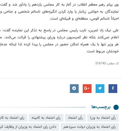
وی پیام رهبر معظم انقلاب در آغاز به کار مجلس یازدهم را یادآور شد و گف
نمایندگان به حواشی زیانبار یا وارد کردن انگیزه‌های ناسالم شخصی و جناحی و 
احیاناً ناسالم قومی، منطقه‌ای و قبیله‌ای است.
علی نیک زاد
ثمرین
، نایب رئیس مجلس در پاسخ به تذکر این نماینده گفت:
اعلام نمی‌کنند بلکه نظر کمیسیون درباره وزرای پیشنهادی را قرائت می‌کنند.
هر وزیر تنها با یک همراه امکان حضور در مجلس را پیدا کرده لذا اینکه عده‌ای
خودشان مربوط است.
کد مطلب
516743
برچسب‌ها
رأی اعتماد به وزرا
رأی اعتماد
رای اعتماد به کابینه
رای اعتماد به کا
رای اعتماد به وزیران دولت سیزدهم
دادن رای اعتماد به وزیران از وظایف 