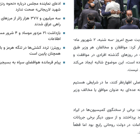
ادعای نماینده مجلس درباره «نحوه ردز
شهید لاریجانی» صحت ندارد
سه میلیون و ۳۷۷ هزار زائر ا
راهی عراق شدند
بازداشت ۲۱ مزدور م
اطلاعات
به نقل از خانه ملت، ابراهیم رضایی در نشست علنی مجلس نوبت صبح امروز -سه شنبه، ۲ شهریور ماه-
۲۰۲) و (۲۰۴) آئین‌نامه داخلی اظهار کرد: موافقان و مخالفان هر وزیر طبق
رویترز: تردد کشتی‌ها در تنگه هرمز و با
همچنان پایین است
نه در روزهای گذشته افرادی در موافقت و
ده است، این موضوع شائبه ایجاد می‌کند
پیام فرمانده هوافضای سپاه به بسیجی
 نیست.
لی اظهارنظر کنند، ما در شرایطی هستیم
واهیم کرد لذا اینکه عده‌ای به عنوان موافق یا مخالف وزیر
برخی از سخنگوی کمیسیون‌ها در ایراد
پرداختند و از سوی دیگر برخی جریانات
ات در دولت روحانی رایج بود اما قطعاً
.