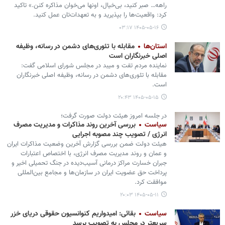
راهه… صبر کنید، بی‌خیال، اونها می‌خوان مذاکره کنن.» تاکید
کرد: واقعیت‌ها را بپذیرید و به تعهدات‌تان عمل کنید.
۱۴۰۵-۰۵-۱۶ ۰۳:۱۷
استان‌ها
مقابله با تئوری‌های دشمن در رسانه، وظیفه
اصلی خبرنگاران است
نماینده مردم تفت و میبد در مجلس شورای اسلامی گفت:
مقابله با تئوری‌های دشمن در رسانه، وظیفه اصلی خبرنگاران
است.
۱۴۰۵-۰۵-۱۵ ۲۰:۴۳
در جلسه امروز هیئت دولت صورت گرفت؛
سیاست
بررسی آخرین روند مذاکرات و مدیریت مصرف
انرژی / تصویب چند مصوبه اجرایی
هیئت دولت ضمن بررسی گزارش آخرین وضعیت مذاکرات ایران
و عمان و روند مدیریت مصرف انرژی، با اختصاص اعتبارات
جبران خسارت مراکز درمانی آسیب‌دیده در جنگ تحمیلی اخیر و
پرداخت حق عضویت ایران در سازمان‌ها و مجامع بین‌المللی
موافقت کرد.
۱۴۰۵-۰۵-۱۱ ۲۰:۰۳
سیاست
بقائی: امیدواریم کنوانسیون حقوقی دریای خزر
سریعتر در مجلس به تصویب برسد