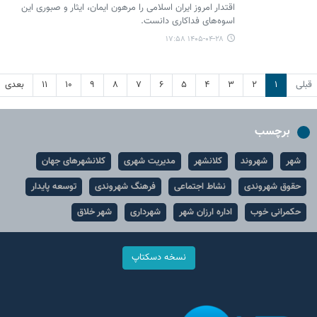
اقتدار امروز ایران اسلامی را مرهون ایمان، ایثار و صبوری این
اسوه‌های فداکاری دانست.
۱۴۰۵-۰۴-۲۸ ۱۷:۵۸
قبلی
۱
۲
۳
۴
۵
۶
۷
۸
۹
۱۰
۱۱
بعدی
برچسب
شهر
شهروند
کلانشهر
مدیریت شهری
کلانشهرهای جهان
حقوق شهروندی
نشاط اجتماعی
فرهنگ شهروندی
توسعه پایدار
حکمرانی خوب
اداره ارزان شهر
شهرداری
شهر خلاق
نسخه دسکتاپ