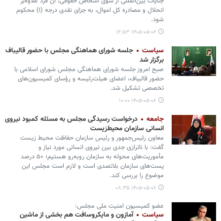
جنایات بین‌المللی از سوی اشخاص حقوقی، آن فرد علاوه‌بر
انحلال و مصادره کل اموال، به جزای نقدی درجه (۱) محکوم
شود.
۱۴۰۵-۰۵-۰۶ ۱۲:۵۳
سیاست
جلسه شورای هماهنگی مجلس با حضور قالیباف
برگزار شد
صبح امروز جلسه شورای هماهنگی مجلس شورای اسلامی با
حضور قالیباف، اعضای هیئت‌رئیسه و رؤسای کمیسیون‌های
تخصصی تشکیل شد.
۱۴۰۵-۰۵-۰۶ ۱۰:۰۰
جامعه
درخواست رسیدگی مجلس به مسئله کمبود نیروی
انسانی سازمان محیط‌زیست
معاون رئیس‌جمهور و رئیس سازمان حفاظت محیط زیست
گفت: با ناترازی جدی بین نیروی انسانی مورد نیاز و
مأموریت‌های محوله به سازمان روبه‌رو هستیم؛ ۵۰ درصد
پست‌های سازمان بلاتصدی است و لازم است مجلس این
موضوع را بررسی کند.
۱۴۰۵-۰۵-۰۶ ۰۸:۳۵
عضو کمیسیون امنیت ملی مجلس:
سیاست
آمازون و مایکروسافت هم بخشی از ماشین