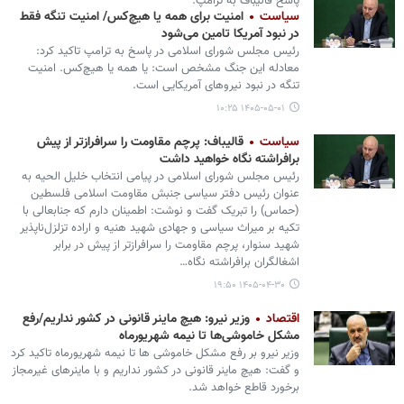
پاسخ قالیباف به ترامپ:
سیاست
امنیت برای همه یا هیچ‌کس/ امنیت تنگه فقط
در نبود آمریکا تامین می‌شود
رئیس مجلس شورای اسلامی در پاسخ به ترامپ تاکید کرد:
معادله این جنگ مشخص است: یا همه یا هیچ‌کس. امنیت
تنگه در نبود نیروهای آمریکایی است.
۱۴۰۵-۰۵-۰۱ ۱۰:۲۵
سیاست
قالیباف: پرچم مقاومت را سرافرازتر از پیش
برافراشته نگاه خواهید داشت
رئیس مجلس شورای اسلامی در پیامی انتخاب خلیل الحیه به
عنوان رئیس دفتر سیاسی جنبش مقاومت اسلامی فلسطین
(حماس) را تبریک گفت و نوشت: اطمینان دارم که جنابعالی با
تکیه بر میراث سیاسی و جهادی شهید هنیه و اراده‌ تزلزل‌ناپذیر
شهید سنوار، پرچم مقاومت را سرافرازتر از پیش در برابر
اشغالگران برافراشته نگاه…
۱۴۰۵-۰۴-۳۰ ۱۹:۵۰
اقتصاد
وزیر نیرو: هیچ ماینر قانونی در کشور نداریم/رفع
مشکل خاموشی‌ها تا نیمه شهریورماه
وزیر نیرو بر رفع مشکل خاموشی ها تا نیمه شهریورماه تاکید کرد
و گفت: هیچ ماینر قانونی در کشور نداریم و با ماینرهای غیرمجاز
برخورد قاطع خواهد شد.