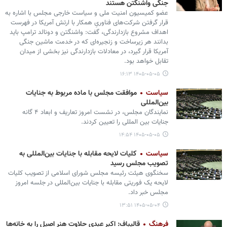
جنگی واشنگتن هستند
عضو کمیسیون امنیت ملی و سیاست خارجی مجلس با اشاره به
قرار گرفتن شرکت‌های فناوریِ همکار با ارتش آمریکا در فهرست
اهداف مشروع بازدارندگی، گفت: واشنگتن و دونالد ترامپ باید
بدانند هر زیرساخت و زنجیره‌ای که در خدمت ماشین جنگی
آمریکا قرار گیرد، در معادلات بازدارندگی نیز بخشی از میدان
تقابل خواهد بود.
۱۴۰۵-۰۵-۰۵ ۱۶:۱۳
سیاست
موافقت مجلس با ماده مربوط به جنایات
بین‌المللی
نمایندگان مجلس، در نشست امروز تعاریف و ابعاد ۴ گانه
جنایات بین المللی را تعیین کردند.
۱۴۰۵-۰۵-۰۵ ۱۴:۵۴
سیاست
کلیات لایحه مقابله با جنایات بین‌المللی به
تصویب مجلس رسید
سخنگوی هیئت رئیسه مجلس شورای اسلامی از تصویب کلیات
لایحه یک فوریتی مقابله با جنایات بین‌المللی در جلسه امروز
مجلس خبر داد.
۱۴۰۵-۰۵-۰۴ ۱۳:۵۱
فرهنگ
قالیباف: اکبر عبدی حلاوت هنر اصیل را به خانه‌ها