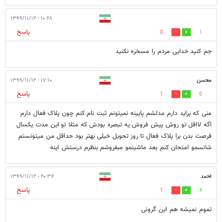
۱۰:۲۸ - ۱۳۹۹/۱۱/۱۲
پاسخ
0
1
جم کنید خدایی مردم را مسخره نکنید
محسن
۱۷:۱۰ - ۱۳۹۹/۱۱/۱۲
پاسخ
1
0
منی که پراید دارم مدلشم پایینه نمیتونم ثبت نام کنم چون پلاک فعال دارم
اگه لااقل تو روش پیش فروش یه تبصره بودش که مثلا تو این مدت یکسال
فرصت بدن برا پلاک فعال تا روز تحویل خیلی بهتر بود حداقل من میتونستم
شانسمو امتحان کنم بعد ماشینمو مبفروشم بنظرم درستش اینه
احمد
۲۰:۳۴ - ۱۳۹۹/۱۱/۱۲
پاسخ
1
4
تموم نمیشه هم این گرونی