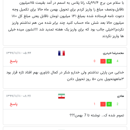
با سلام من برج ۹۹/۴یک رانا پلاس به اسمم در آمد بقیمت ۷۵میلیون
ناقابل،ونصف مبلغ را واریز کردم برای تحویل بهمن ماه حالا برای تکمیل وجه
دعوت نامه فرستاده شده بمبلغ ۱۴۱ میلیون تومان ناقابل یعنی مبلغ کل ۱۸۰
میلیون حالا بعد شش ماه حساب کنید چند برابر شده من هم نداشتم واریز
نکردم!!خیلی جالب بود که برای واریز یک هفته تمدید شد !!!نشون میده خیلی
ها واریز نکردند
محمدرضا حیدری
۰۵:۴۴ - ۱۳۹۹/۱۱/۱۱
پاسخ
0
4
خدایی من پارتی نداشتم ولی خدارو شکر در کمال ناباوری بهم افتاد تازه قرار بود
۳ماههتحویل بدن ۵۰ روز تحویل دادن
هادی
۰۸:۲۶ - ۱۳۹۹/۱۱/۱۱
پاسخ
1
2
تموم شده ک.. نوشته تا 7 بهمن؟؟؟