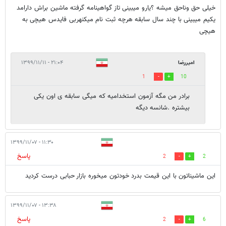
خیلی حق وناحق میشه ؟یارو میبینی تاز گواهینامه گرفته ماشین براش دارامد
یکیم میبینی با چند سال سابقه هرچه ثبت نام میکنهربی فایدس هیچی به
هیچی
امیررضا
۲۱:۰۴ - ۱۳۹۹/۱۱/۱۱
1
10
برادر من مگه آزمون استخدامیه که میگی سابقه ی اون یکی
بیشتره .شانسه دیگه
۱۱:۳۰ - ۱۳۹۹/۱۱/۰۷
پاسخ
2
2
این ماشیناتون با این قیمت بدرد خودتون میخوره بازار حبابی درست کردید
۱۳:۳۸ - ۱۳۹۹/۱۱/۰۷
پاسخ
2
6