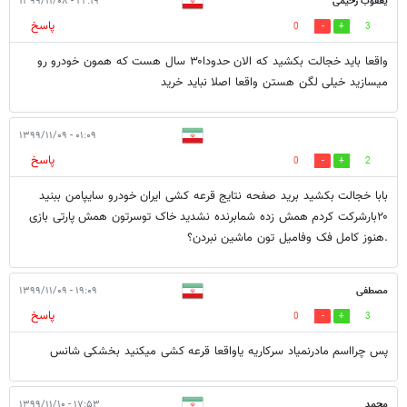
یعقوب رحیمی
۲۲:۱۹ - ۱۳۹۹/۱۱/۰۸
پاسخ
0
3
واقعا باید خجالت بکشید که الان حدودا۳۰ سال هست که همون خودرو رو
میسازید خیلی لگن هستن واقعا اصلا نباید خرید
۰۱:۰۹ - ۱۳۹۹/۱۱/۰۹
پاسخ
0
2
بابا خجالت بکشید برید صفحه نتایج قرعه کشی ایران خودرو سایپامن ببنید
۲۰بارشرکت کردم همش زده شمابرنده نشدید خاک توسرتون همش پارتی بازی
.هنوز کامل فک وفامیل تون ماشین نبردن؟
مصطفی
۱۹:۰۹ - ۱۳۹۹/۱۱/۰۹
پاسخ
0
3
پس چرااسم مادرنمیاد سرکاریه یاواقعا قرعه کشی میکنید بخشکی شانس
محمد
۱۷:۵۳ - ۱۳۹۹/۱۱/۱۰