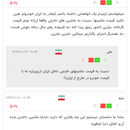
پاسخ
3
0
میخواستم ازمردم یک خواهشی داشته باشم ،اینقدر به ایران خودروتو هین
نکنید قیمت ماشینها ،نسبت به ماشین های خارجی واقعا ارزانه اونم قیمت
کارخانه ،بزارین کشور رونق پیدا کنه ،به فرموده رهبر سال ساله جهش هست
،به همدیگر احترام بگذاریم میخاین نخرین نخرین
علی
۲۰:۴۶ - ۱۳۹۹/۱۱/۱۳
2
2
نسبت به قیمت ماشینهای خارجی داخل ایران ارزون‌تره نه با
قیمت خودرو در خارج از ایران!!
برزو
۲۰:۴۹ - ۱۳۹۹/۱۱/۱۱
پاسخ
3
1
بخدا ما دشمنتان نیستیم این چه رفتاری که دارید ،خدایا ماشین داشتن شده
آرزو کجای دنیا اینطوره