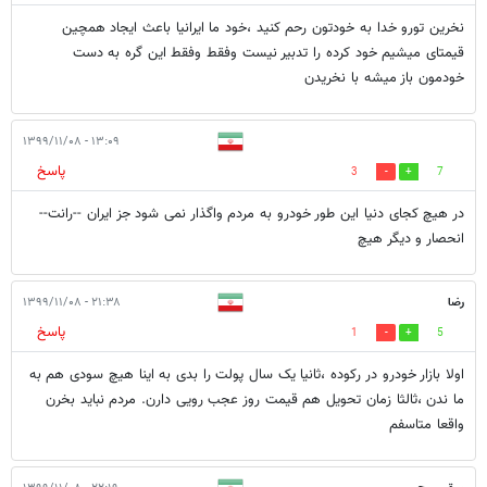
نخرین تورو خدا به خودتون رحم کنید ،خود ما ایرانیا باعث ایجاد همچین
قیمتای میشیم خود کرده را تدبیر نیست وفقط وفقط این گره به دست
خودمون باز میشه با نخریدن
۱۳:۰۹ - ۱۳۹۹/۱۱/۰۸
پاسخ
3
7
در هیچ کجای دنیا این طور خودرو به مردم واگذار نمی شود جز ایران --رانت--
انحصار و دیگر هیچ
رضا
۲۱:۳۸ - ۱۳۹۹/۱۱/۰۸
پاسخ
1
5
اولا بازار خودرو در رکوده ،ثانیا یک سال پولت را بدی به اینا هیچ سودی هم به
ما ندن ،ثالثا زمان تحویل هم قیمت روز عجب رویی دارن. مردم نباید بخرن
واقعا متاسفم