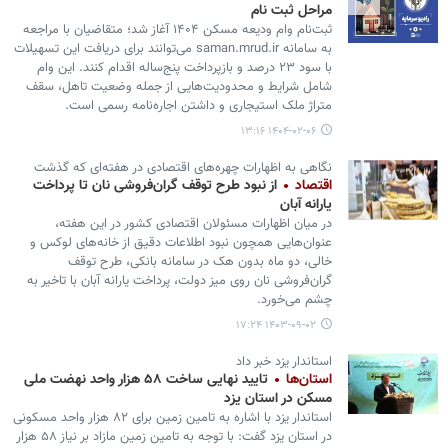
مراحل ثبت نام
ثبت‌نام وام ودیعه مسکن ۱۴۰۴ آغاز شد؛ متقاضیان با مراجعه
به سامانه saman.mrud.ir می‌توانند برای دریافت این تسهیلات
با سود ۲۳ درصد و بازپرداخت پنج‌ساله اقدام کنند. این وام
شامل شرایط و محدودیت‌هایی از جمله وضعیت تاهل، سقف
متراژ ملک استیجاری و داشتن اجاره‌نامه رسمی است.
۱۴۰۴-۰۲-۰۶ ۱۳:۱۶
نگاهی به اظهارات چهره‌های اقتصادی در هفته‌ای که گذشت
اقتصاد
از نبود طرح توقف گران‌فروشی نان تا پرداخت
یارانه آبان
در میان اظهارات مسئولان اقتصادی کشور در این هفته،
عنوان‌هایی همچون نبود اطلاعات دقیق از خانه‌های لوکس و
خالی، دو ماه بدون هک در سامانه بانکی، طرح توقف
گران‌فروشی نان روی میز دولت، پرداخت یارانه آبان با تاخیر به
چشم می‌خورد.
۱۴۰۳-۰۹-۰۲ ۱۷:۲۴
استاندار یزد خبر داد
استان‌ها
تایید نهایی ساخت ۵۸ هزار واحد نهضت ملی
مسکن در استان یزد
استاندار یزد با اشاره به تامین زمین برای ۸۲ هزار واحد مسکونی
در استان یزد گفت: با توجه به تامین زمین مازاد بر نیاز ۵۸ هزار