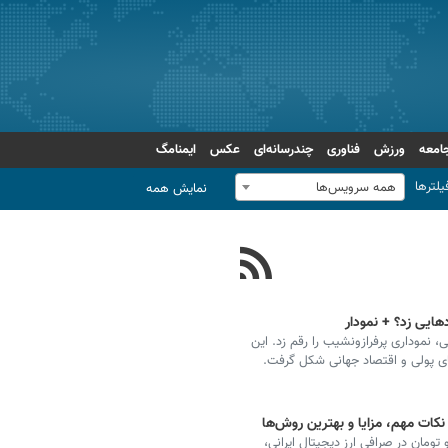
امعه
ورزش
فناوری
چندرسانه‌ای
عکس
ایمنامگ
یلترها
همه سرویس‌ها
نمایش همه
نموداری پرفرازونشیب را رقم زد. این
ای پولی و اقتصاد جهانی شکل گرفت.
نکات مهم، مزایا و بهترین روش‌ها
نلاین با ریال و تومان در صرافی ارز دیجیتال ایرانی،‌