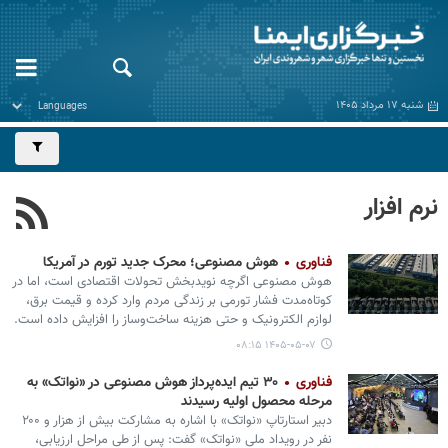
شنبه ۱۷ مرداد ۱۴۰۵
نرم افزار
فناوری
هوش مصنوعی؛ محرک جدید تورم در آمریکا
هوش مصنوعی اگرچه نویدبخش تحولات اقتصادی است، اما در
کوتاه‌مدت فشار تورمی بر زندگی مردم وارد کرده و قیمت برق،
لوازم الکترونیک و حتی هزینه ساخت‌وساز را افزایش داده است.
۱۴۰۵-۰۵-۰۷ ۰۸:۱۵
فناوری
۳۰ تیم ایده‌پرداز هوش مصنوعی در «نواتک» به
مرحله محصول اولیه رسیدند
دبیر استارتاپ «نواتک» با اشاره به مشارکت بیش از هزار و ۲۰۰
نفر در رویداد ملی «نواتک» گفت: پس از طی مراحل ارزیابی،