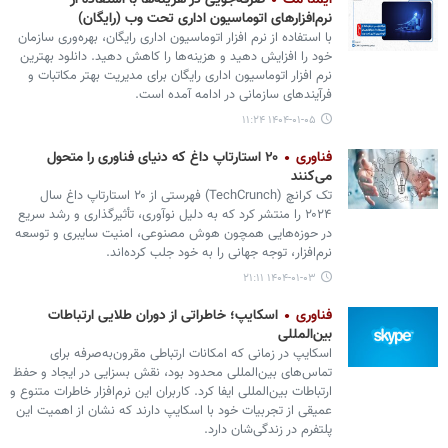
ایمنا مگ
صرفه‌جویی در هزینه‌ها با استفاده از
نرم‌افزارهای اتوماسیون اداری تحت وب (رایگان)
با استفاده از نرم افزار اتوماسیون اداری رایگان، بهره‌وری سازمان
خود را افزایش دهید و هزینه‌ها را کاهش دهید. دانلود بهترین
نرم افزار اتوماسیون اداری رایگان برای مدیریت بهتر مکاتبات و
فرآیندهای سازمانی در ادامه آمده است.
۱۴۰۴-۰۱-۰۵ ۱۱:۲۴
فناوری
۲۰ استارتاپ داغ که دنیای فناوری را متحول
می‌کنند
تک کرانچ (TechCrunch) فهرستی از ۲۰ استارتاپ داغ سال
۲۰۲۴ را منتشر کرد که به دلیل نوآوری، تأثیرگذاری و رشد سریع
در حوزه‌هایی همچون هوش مصنوعی، امنیت سایبری و توسعه
نرم‌افزار، توجه جهانی را به خود جلب کرده‌اند.
۱۴۰۴-۰۱-۰۳ ۲۱:۱۱
فناوری
اسکایپ؛ خاطراتی از دوران طلایی ارتباطات
بین‌المللی
اسکایپ در زمانی که امکانات ارتباطی مقرون‌به‌صرفه برای
تماس‌های بین‌المللی محدود بود، نقش بسزایی در ایجاد و حفظ
ارتباطات بین‌المللی ایفا کرد. کاربران این نرم‌افزار خاطرات متنوع و
عمیقی از تجربیات خود با اسکایپ دارند که نشان از اهمیت این
پلتفرم در زندگی‌شان دارد.