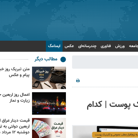
امعه
ورزش
فناوری
چندرسانه‌ای
عکس
ایمنامگ
مطالب دیگر
پیام و عکس
زیارت و نماز
ک پوست | کدام
قیمت دینار عراق ام
اربعین دولتی به تو
دوشنبه ۱۲ مرداد ۱۴۰۵