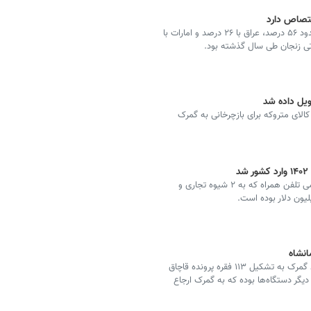
مدیرکل گمرک استان زنجان گفت: ترکیه با سهم ارزشی حدود ۵۶ درصد، عراق با ۲۶ درصد و امارات با
تان زنجان گفت: ۱۸ فقره پرونده کالای متروکه برای بازچرخانی به گمرک
گمرک جمهوری اسلامی ایران اعلام کرد: ارزش وارداتد گوشی تلفن همراه که به ۲ شیوه تجاری و
مدیرکل گمرکات استان کرمانشاه در خصوص کشفیات خود گمرک به تشکیل ۱۱۳ فقره پرونده قاچاق
ه از طریق دیگر دستگاه‌ها بوده که به گمرک ارجاع