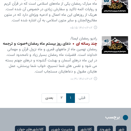
ماه مبارک رمضان یکی از ماه‌های اسلامی است که در قرآن کریم
و روایات ائمه تاکید و سفارش زیادی در خصوص آن شده است.
هریک از روزهای این ماه اعمال و ادعیه ویژه‌ای دارد که در متون
مفاتیح‌الجنان و سایر متون اسلامی به آن اشاره شده است.
۱۴۰۱-۰۲-۰۲ ۰۵:۱۵
رادیو رمضان ایمنا/
چند رسانه ای
دعای روز بیستم ماه رمضان+صوت و ترجمه
رمضان نهمین ماه از ماههای قمری و ماه نزول قرآن و مهمانی
خداوند است. فضیلت ماه رمضان بسیار زیاد و نامحدود است،
در این ماه درهای آسمان و بهشت گشوده و درهای جهنم بسته
می شود و نفس های شما تسبیح، خواب شما پرستش، عمل
هایتان مقبول و دعاهایتان مستجاب است.
۱۴۰۱-۰۲-۰۲ ۰۰:۳۰
قبلی
۱
۲
بعدی
برچسب
شهر
شهروند
کلانشهر
مدیریت شهری
کلانشهرهای جهان