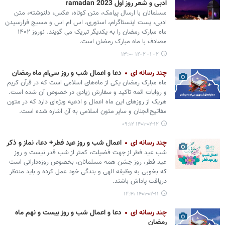
ادبی و شعر روز اول ramadan 2023
مسلمانان با ارسال پیامک، متن کوتاه، عکس، دلنوشته، متن
ادبی، پست اینستاگرام، استوری، اس ام اس و مسیج فرارسیدن
ماه مبارک رمضان را به یکدیگر تبریک می گویند. نوروز ۱۴۰۲
مصادف با ماه مبارک رمضان است.
۱۴۰۲-۰۱-۰۲ ۱۳:۰۰
چند رسانه ای
دعا و اعمال شب و روز سی‌ام ماه رمضان
ماه مبارک رمضان یکی از ماه‌های اسلامی است که در قرآن کریم
و روایات ائمه تاکید و سفارش زیادی در خصوص آن شده است.
هریک از روزهای این ماه اعمال و ادعیه ویژه‌ای دارد که در متون
مفاتیح‌الجنان و سایر متون اسلامی به آن اشاره شده است.
۱۴۰۱-۰۲-۱۲ ۰۹:۱۲
چند رسانه ای
اعمال شب و روز عید فطر+ دعا، نماز و ذکر
شب عید فطر از جهت فضیلت، کمتر از شب قدر نیست و روز
عید فطر، روز جشن همه مسلمانان، بخصوص روزه‌دارانی است
که بخوبی به وظیفه الهی و بندگی خود عمل کرده و باید منتظر
دریافت پاداش باشند.
۱۴۰۱-۰۲-۱۱ ۱۲:۴۱
چند رسانه ای
دعا و اعمال شب و روز بیست و نهم ماه
رمضان