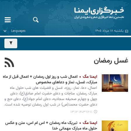
یکشنبه ۱۸ مرداد ۱۴۰۵
غسل رمضان
ایمنا مگ
اعمال شب و روز اول رمضان + اعمال قبل از ماه
مبارک، غسل، نماز و دعاهای مخصوص
اعمال، دعا، نماز، روزه، غسل و فضیلت های شب حلول ماه
مبارک رمضان، مناجات و دعای حضرت امام صادق(ع)، دعای
چهل و چهارم صحیفه سجادیه، دعای امام جواد(ع)، دعای حج و
دعای حضرت محمد(ص) در شب اول رمضان توصیه شده است.
۱۴۰۳-۱۲-۱۱ ۱۳:۱۲
ایمنا مگ
تبریک ماه رمضان + اس ام اس، متن و عکس
حلول ماه مبارک مهمانی خدا