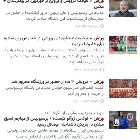
ورزش
عیادت درویش و پروین از خوردبین در بیمارستان +
عکس
مدیرعامل پرسپولیس و علی پروین امروز (یکشنبه) با حضور در
بیمارستان از پیشکسوت این باشگاه عیادت کردند.
۱۴۰۳-۰۸-۲۷ ۱۵:۱۲
ورزش
توضیحات حقوق‌دان ورزشی در خصوص رای صادره
برای علیرضا بیرانوند
حقوقدان ورزشی گفت: رای کمیته‌ انضباطی برای علیرضا بیرانوند
در پرونده فسخ قرارداد وی با پرسپولیس استثنا بوده است و
دیگر تکرار نخواهد شد.
۱۴۰۳-۰۷-۳۰ ۱۳:۱۸
ورزش
درویش ۳ ماه از حضور در ورزشگاه محروم شد
کمیته انضباطی فدراسیون فوتبال مدیرعامل باشگاه پرسپولیس
را جریمه و محروم کرد.
۱۴۰۳-۰۷-۲۸ ۱۸:۲۱
مهاجم جدید پرسپولیس از آنگولا آمد؛
ورزش
لوکاس ژوآئو کیست؟ / پرسپولیس از مهاجم اسبق
میلان به بازیکن ناشناخته ام‌صلال رسید
پرسپولیس تهران سرانجام از مهاجم خارجی جدید خود رونمایی
کرد و لوکاس ژوآئوی آنگولایی با امضای قراردادی به‌مدت