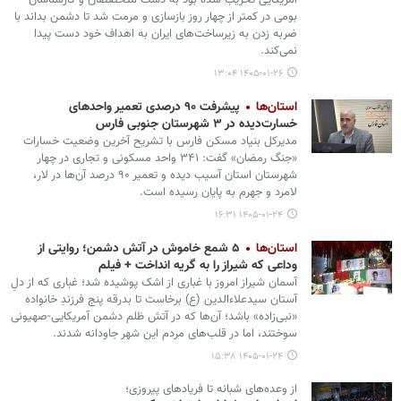
آمریکایی تخریب شده بود به دست متخصصان و کارشناسان
بومی در کمتر از چهار روز بازسازی و مرمت شد تا دشمن بداند با
ضربه زدن به زیرساخت‌های ایران به اهداف خود دست پیدا
نمی‌کند.
۱۴۰۵-۰۱-۲۶ ۱۳:۰۴
استان‌ها
پیشرفت ۹۰ درصدی تعمیر واحدهای
خسارت‌دیده در ۳ شهرستان جنوبی فارس
مدیرکل بنیاد مسکن فارس با تشریح آخرین وضعیت خسارات
«جنگ رمضان» گفت: ۳۴۱ واحد مسکونی و تجاری در چهار
شهرستان استان آسیب دیده و تعمیر ۹۰ درصد آن‌ها در لار،
لامرد و جهرم به پایان رسیده است.
۱۴۰۵-۰۱-۲۴ ۱۶:۳۱
استان‌ها
۵ شمع خاموش در آتش دشمن؛ روایتی از
وداعی که شیراز را به گریه انداخت + فیلم
آسمان شیراز امروز با غباری از اشک پوشیده شد؛ غباری که از دلِ
آستان سیدعلاءالدین (ع) برخاست تا بدرقه‌ پنج فرزندِ خانواده‌
«نبی‌زاده» باشد؛ آن‌ها که در آتش ظلم دشمن آمریکایی-صهیونی
سوختند، اما در قلب‌های مردم این شهر جاودانه شدند.
۱۴۰۵-۰۱-۲۴ ۱۵:۳۸
از وعده‌های شبانه تا فریادهای پیروزی؛