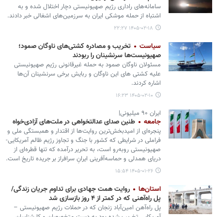
سامانه‌های راداری رژیم صهیونیستی دچار اختلال شده و به
اشتباه از حمله موشکی ایران به سرزمین‌های اشغالی خبر دادند.
۱۴۰۵-۰۲-۱۸ ۲۲:۲۷
سیاست
تخریب و مصادره کشتی‌های ناوگان صمود؛
صهیونیست‌ها سرنشینان را ربودند
مسئولان ناوگان صمود به حمله غیرقانونی رژیم صهیونیستی
علیه کشتی های این ناوگان و ربایش برخی سرنشینان آن‌ها
اشاره کردند.
۱۴۰۵-۰۲-۱۰ ۱۶:۲۳
ایران ۹۰ میلیونی|
جامعه
طنین‌ صدای عدالتخواهی در ملت‌های آزادی‌خواه
پنجره‌ای از امیدبخش‌ترین روایت‌ها از اقتدار و همبستگی ملی و
فراملی در شرایطی که کشور با جنگ و تجاوز رژیم ظالم آمریکایی-
صهیونیستی روبه‌رو است، به تحریر درآمده که تنها قطره‌ای از
دریای همدلی و حماسه‌آفرینی ایرانِ سرافراز بر جریده تاریخ است.
۱۴۰۵-۰۱-۲۶ ۱۵:۵۴
استان‌ها
روایت همت جهادی برای تداوم جریان زندگی/
پل راه‌آهنی که در کمتر از ۴ روز بازسازی شد
پل راه‌آهن امین‌آباد زنجان که در حملات رژیم صهیونیستی –