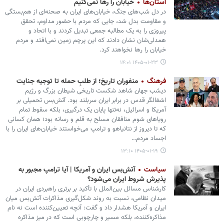
استان‌ها
خیابان را رها نمی‌کنیم
در دل شب‌های جنگ، خیابان‌های ایران به صحنه‌ای از هم‌بستگی
و مقاومت بدل شد، جایی که مردم با حضور مداوم، تحقق
پیروزی را به یک مطالبه جمعی تبدیل کردند و با اتحاد و
همدلی‌شان نشان دادند که این پرچم زمین نمی‌افتد و مردم
خیابان را رها نخواهند کرد.
۱۴۰۵-۰۱-۲۳ ۱۴:۰۱
فرهنگ
منفوران تاریخ؛ از طلبِ حمله تا توجیه جنایت
دیشب جهان شاهد شکست تاریخی شیطان بزرگ و رژیم
اشغالگر قدس در برابر ایران سربلند بود. آتش‌بس تحمیلی بر
آمریکا و اسرائیل، نه‌تنها پایان یک درگیری، بلکه سقوط تمام
رویاهای شوم منافقان مسلح به قلم و رسانه بود؛ همان کسانی
که تا دیروز از نتانیاهو و ترامپ می‌خواستند خیابان‌های ایران را با
اجساد مردم…
۱۴۰۵-۰۱-۱۹ ۱۳:۱۰
سیاست
آتش‌بس ایران و آمریکا | آیا ترامپ مجبور به
پذیرش شروط ایران می‌شود؟
کارشناس مسائل بین‌الملل با تأکید بر برتری راهبردی ایران در
میدان نظامی، نسبت به روند شکل‌گیری مذاکرات آتش‌بس میان
ایران و آمریکا هشدار داد و گفت: آنچه تعیین‌کننده است نه نام
مذاکره‌کننده، بلکه مسیر و چارچوبی است که در میز مذاکره