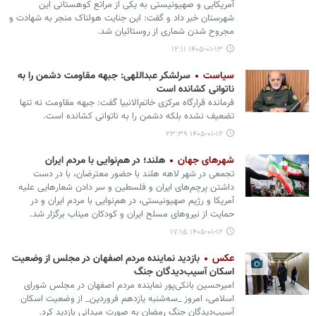
آمریکایی و صهیونیستی به یکی از مراتع کوهستانی این
شهرستان خبر داد و گفت: این جنایت هولناک منجر به شهادت و
مجروح شدن شماری از روستائیان شد.
۱۴۰۵-۰۱-۱۳ ۱۲:۱۱
سیاست
سرلشکر عبداللهی: جبهه مقاومت دشمن را به
ناتوانی کشانده است
فرمانده قرارگاه مرکزی خاتم‌الانبیا گفت: جبهه مقاومت نه تنها
تضعیف نشده بلکه دشمن را به ناتوانی کشانده است.
۱۴۰۵-۰۱-۱۲ ۲۳:۳۹
شهرهای جهان
هلند؛ در هم‌نوایی با مردم ایران
تجمعی در شهر لاهه هلند با حضور معترضان، با در دست
داشتن پرچم‌های ایران و فلسطین و سر دادن شعارهایی علیه
آمریکا و رژیم صهیونیستی، در هم‌نوایی با مردم ایران و در
حمایت از نیروهای مسلح ایران و کودکان میناب برگزار شد.
۱۴۰۵-۰۱-۱۲ ۱۷:۱۵
عکس
بازدید نماینده مردم اصفهان در مجلس از وضعیت
اسکان آسیب‌دیدگان جنگ
امیرحسین بانکی‌پور نماینده مردم اصفهان در مجلس شورای
اسلامی، امروز _سه‌شنبه یازدهم فروردین_ از وضعیت اسکان
آسیب‌دیدگان جنگ رمضان به صورت میدانی بازدید کرد.