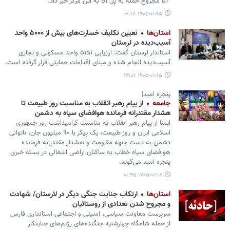
۵۳ مجروح حمله به پل B۱ به این مرکز خبر داد.
۱۴۰۵-۰۱-۱۵ ۱۷:۱۸
استان‌ها
تعیین‌ تکلیف خسارت‌های بیش از ۵۰۰۰ واحد
آسیب‌دیده در لرستان
استاندار لرستان گفت: ارزیابی ۵۱۵۱ واحد مسکونی و تجاری
آسیب‌دیده انجام شده و مبنای اقدامات حمایتی قرار گرفته است.
۱۴۰۵-۰۱-۱۵ ۱۴:۰۷
پنجره امید|
جامعه
از پیام رهبر انقلاب به مناسبت روز طبیعت تا
هشدار مقتدرانه فرمانده هوافضای سپاه به دشمن
ایمنا از پیام رهبر انقلاب به مناسبت گرامیداشت روز جمهوری
اسلامی ایران و روز طبیعت، یک پیکر با ۹۰ میلیون جان، ناتوانی
دشمن به دست جبهه مقاومت و هشدار مقتدرانه فرمانده
هوافضای سپاه خطاب به ساکنان اراضی اشغالی در بسته خبری
پنجره امید می‌گوید.
۱۴۰۵-۰۱-۱۴ ۰۱:۴۵
استان‌ها
ارتکاب جنایت جنگی دیگر در لارستان/ شهادت
و مجروح شدن تعدادی از روستائیان
سرپرست معاونت سیاسی، امنیتی و اجتماعی استانداری فارس
از حمله شامگاه چهارشنبه جنگنده‌های رژیم‌های جنایتکار