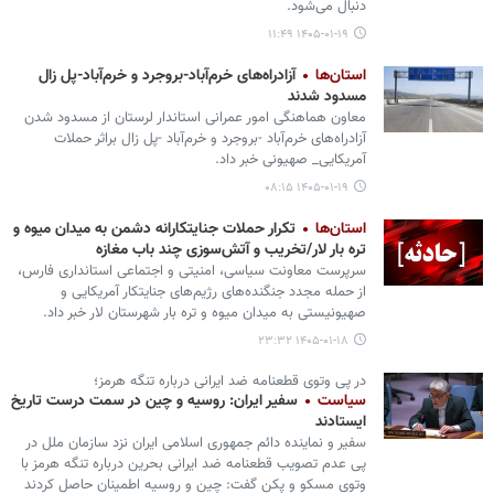
دنبال می‌شود.
۱۴۰۵-۰۱-۱۹ ۱۱:۴۹
استان‌ها
آزادراه‌های خرم‌آباد-بروجرد و خرم‌آباد-پل زال
مسدود شدند
معاون هماهنگی امور عمرانی استاندار لرستان از مسدود شدن
آزادراه‌های خرم‌آباد -بروجرد و خرم‌آباد -پل زال براثر حملات
آمریکایی_ صهیونی خبر داد.
۱۴۰۵-۰۱-۱۹ ۰۸:۱۵
استان‌ها
تکرار حملات جنایتکارانه دشمن به میدان میوه و
تره بار لار/تخریب و آتش‌سوزی چند باب مغازه
سرپرست معاونت سیاسی، امنیتی و اجتماعی استانداری فارس،
از حمله مجدد جنگنده‌های رژیم‌های جنایتکار آمریکایی و
صهیونیستی به میدان میوه و تره بار شهرستان لار خبر داد.
۱۴۰۵-۰۱-۱۸ ۲۳:۳۲
در پی وتوی قطعنامه ضد ایرانی درباره تنگه هرمز؛
سیاست
سفیر ایران: روسیه و چین در سمت درست تاریخ
ایستادند
سفیر و نماینده دائم جمهوری اسلامی ایران نزد سازمان ملل در
پی عدم تصویب قطعنامه ضد ایرانی بحرین درباره تنگه هرمز با
وتوی مسکو و پکن گفت: چین و روسیه اطمینان حاصل کردند