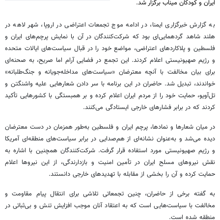
ایران و کودکان میناب برگزار شد.
به گزارش خبرگزاری ایمنا، در ادامه موج تجمعات اعتراضی در اروپا، شهر لاهه در
هلند شاهد گردهمایی‌ای بود که شرکت‌کنندگان در آن با نمایش پرچم‌های ایران و
فلسطین و پلاکاردهای اعتراضی، مواضع خود را در قبال سیاست‌های ایالات متحده
و رژیم صهیونیستی اعلام کردند. این تجمع در فضایی آرام اما صریح، به صحنه‌ای
برای بیان مخالفت با آنچه معترضان «سیاست‌های مداخله‌جویانه و جنگ‌طلبانه»
خواندند، تبدیل شد. حاضران در این برنامه با سر دادن شعارهایی علیه واشنگتن و
تل‌آویو، حمایت خود را از مردم ایران اعلام کرده و بر همبستگی با کشورهایی تأکید
کردند که در برابر فشارهای خارجی ایستادگی می‌کنند.
در میان شعارها و نمادها، پرچم ایران و فلسطین به‌طور همزمان در دست معترضان
دیده می‌شد و به‌عنوان نشانه‌ای از هم‌صدایی در برابر سیاست‌های منطقه‌ای آمریکا
و رژیم صهیونیستی مورد استفاده قرار گرفت. شرکت‌کنندگان همچنین با اشاره به
نقش نیروهای مسلح ایران در تأمین امنیت و بازدارندگی، از این نیروها اعلام
حمایت کرده و آن را بخشی از مقابله با تهدیدهای خارجی دانستند.
به گفته برخی از حاضران، چنین تجمعاتی تلاشی برای انتقال پیام مقاومت و
مخالفت با سیاست‌هایی است که به اعتقاد آنان موجب افزایش تنش و بی‌ثباتی در
منطقه شده است.