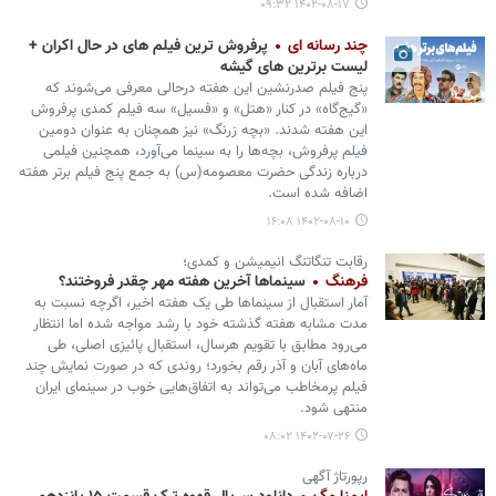
۱۴۰۲-۰۸-۱۷ ۰۹:۳۲
چند رسانه ای
پرفروش ترین فیلم های در حال اکران +
لیست برترین های گیشه
پنج فیلم صدرنشین این هفته درحالی معرفی می‌شوند که
«گیج‌گاه» در کنار «هتل» و «فسیل» سه فیلم کمدی پرفروش
این هفته شدند. «بچه زرنگ» نیز همچنان به عنوان دومین
فیلم پرفروش، بچه‌ها را به سینما می‌آورد، همچنین فیلمی
درباره زندگی حضرت معصومه(س) به جمع پنج فیلم برتر هفته
اضافه شده است.
۱۴۰۲-۰۸-۱۰ ۱۶:۰۸
رقابت تنگاتنگ انیمیشن و کمدی؛
فرهنگ
سینماها آخرین هفته مهر چقدر فروختند؟
آمار استقبال از سینماها طی یک هفته اخیر، اگرچه نسبت به
مدت مشابه هفته گذشته خود با رشد مواجه شده اما انتظار
می‌رود مطابق با تقویم هرسال، استقبال پائیزی اصلی، طی
ماه‌های آبان و آذر رقم بخورد؛ روندی که در صورت نمایش چند
فیلم پرمخاطب می‌تواند به اتفاق‌هایی خوب در سینمای ایران
منتهی شود.
۱۴۰۲-۰۷-۲۶ ۰۸:۰۲
رپورتاژ آگهی