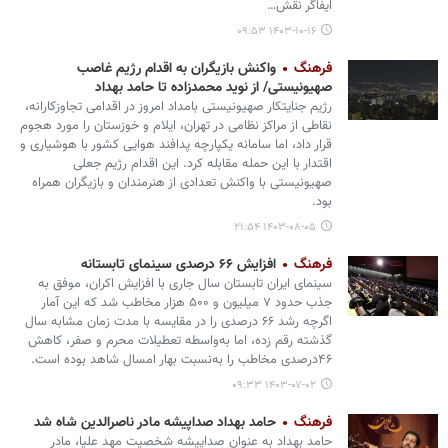
ایفاگر نقش…
۱۴۰۳-۱۰-۱۶ ۰۹:۵۳
فرهنگ
واکنش بازیگران به اقدام رژیم غاصب
صهیونیستی/ از نوید محمدزاده تا حامد بهداد
رژیم جنایتکار صهیونیستی بامداد امروز در اقدامی تجاوزکارانه،
نقاطی از مراکز نظامی در تهران، ایلام و خوزستان را مورد هجوم
قرار داد، اما سامانه یکپارچه پدافند هوایی کشور با هوشیاری و
اقتدار با این حمله مقابله کرد. این اقدام رژیم جعلی
صهیونیستی با واکنش تعدادی از هنرمندان و بازیگران همراه
بود.
۱۴۰۳-۰۸-۰۵ ۲۱:۵۴
فرهنگ
افزایش ۶۶ درصدی سینمای تابستانه
سینمای ایران تابستان سال جاری با افزایش اکران، موفق به
جذب حدود ۷ میلیون و ۵۰۰ هزار مخاطب شد که این آمار
اگرچه رشد ۶۶ درصدی را در مقایسه با مدت زمان مشابه سال
گذشته رقم زده، اما به‌واسطه تعطیلات محرم و صفر، کاهش
۴۶درصدی مخاطب را به‌نسبت بهار امسال شاهد بوده است.
۱۴۰۳-۰۷-۰۲ ۰۹:۳۳
فرهنگ
حامد بهداد صداپیشه مادر ناصرالدین شاه شد
حامد بهداد به عنوان صداپیشه شخصیت مهد علیا، مادر