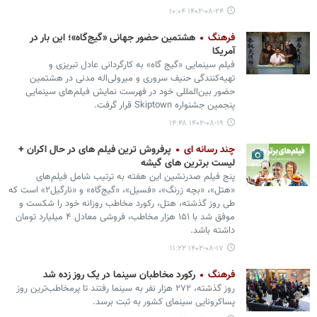
۱۴۰۲-۰۸-۲۴ ۱۰:۰۴
فرهنگ
هشتمین حضور جهانی «گیج‌گاه»؛ این بار در
آمریکا
فیلم سینمایی «گیج گاه» به کارگردانی عادل تبریزی و
تهیه‌کنندگی حنیف سروری و میرولی‌اله مدنی در هشتمین
حضور بین‌المللی خود در فهرست نمایش فیلم‌های سینمایی
پنجمین جشنواره Skiptown قرار گرفت.
۱۴۰۲-۰۸-۱۹ ۱۴:۴۸
چند رسانه ای
پرفروش ترین فیلم های در حال اکران +
لیست برترین های گیشه
پنج فیلم صدرنشین این هفته به ترتیب شامل فیلم‌های
«هتل»، «بچه زرنگ»، «فسیل»، «گیج‌گاه» و «نارگیل۲» است که
طی روز گذشته، هتل، رکورد مخاطب روزانه خود را شکست و
موفق شد با ۱۵۱ هزار مخاطب، فروشی معادل ۴ میلیارد تومان
داشته باشد.
۱۴۰۲-۰۸-۱۷ ۱۱:۲۲
فرهنگ
رکورد مخاطبان سینما در یک روز زده شد
روز گذشته، ۲۷۲ هزار نفر به سینما رفتند تا پرمخاطب‌ترین روز
پساکرونایی سینمای کشور به ثبت برسد.