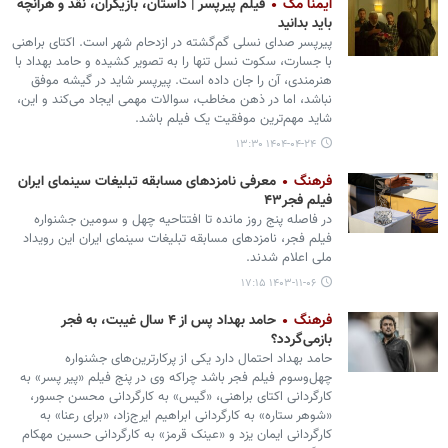
ایمنا مگ
فیلم پیرپسر | داستان، بازیگران، نقد و هرآنچه
باید بدانید
پیرپسر صدای نسلی گم‌گشته در ازدحام شهر است. اکتای براهنی
با جسارت، سکوت نسل تنها را به تصویر کشیده و حامد بهداد با
هنرمندی، آن را جان داده است. پیرپسر شاید در گیشه موفق
نباشد، اما در ذهن مخاطب، سوالات مهمی ایجاد می‌کند و این،
شاید مهم‌ترین موفقیت یک فیلم باشد.
۱۴۰۴-۰۴-۲۴ ۱۳:۳۰
فرهنگ
معرفی نامزدهای مسابقه تبلیغات سینمای ایران
فیلم فجر۴۳
در فاصله پنج روز مانده تا افتتاحیه چهل و سومین جشنواره
فیلم فجر، نامزدهای مسابقه تبلیغات سینمای ایران این رویداد
ملی اعلام شدند.
۱۴۰۳-۱۱-۰۶ ۱۷:۱۵
فرهنگ
حامد بهداد پس از ۴ سال غیبت، به فجر
بازمی‌گردد؟
حامد بهداد احتمال دارد یکی از پرکارترین‌های جشنواره
چهل‌وسوم فیلم فجر باشد چراکه وی در پنج فیلم «پیر پسر» به
کارگردانی اکتای براهنی، «گیس» به کارگردانی محسن جسور،
«شوهر ستاره» به کارگردانی ابراهیم ایرج‌زاد، «برای رعنا» به
کارگردانی ایمان یزد و «عینک قرمز» به کارگردانی حسین مهکام