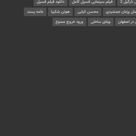
نارگیل 2
فیلم سینمایی فسیل کامل
دانلود فیلم فسیل
تل پژمان جمشیدی
محسن کیایی
هوتن شکیبا
عامه پسند
 در اصفهان
ویلای ساحلی
ورود خروج ممنوع