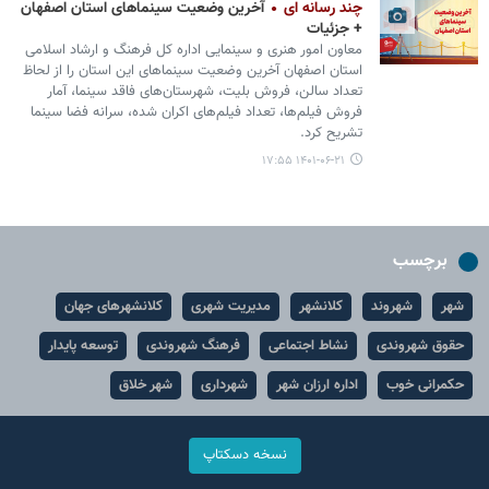
چند رسانه ای
آخرین وضعیت سینماهای استان اصفهان
+ جزئیات
معاون امور هنری و سینمایی اداره کل فرهنگ و ارشاد اسلامی
استان اصفهان آخرین وضعیت سینماهای این استان را از لحاظ
تعداد سالن، فروش بلیت، شهرستان‌های فاقد سینما، آمار
فروش فیلم‌ها، تعداد فیلم‌های اکران شده، سرانه فضا سینما
تشریح کرد.
۱۴۰۱-۰۶-۲۱ ۱۷:۵۵
برچسب
شهر
شهروند
کلانشهر
مدیریت شهری
کلانشهرهای جهان
حقوق شهروندی
نشاط اجتماعی
فرهنگ شهروندی
توسعه پایدار
حکمرانی خوب
اداره ارزان شهر
شهرداری
شهر خلاق
نسخه دسکتاپ