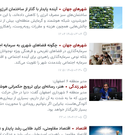
شهرهای جهان
آینده پایدار با گذار از ساختمان انر
ساختمان‌های سبز مصرف انرژی را کاهش داده‌اند، با این حا
خورشیدی، شبکه هوشمند و گرمایش منطقه‌ای، بیش از نیاز 
چالش‌هایی همچون هزینه و مقررات روبه‌روست، راهکاری 
۱۴۰۵-۰۳-۰۴ ۱۲:۰۴
شهرهای جهان
چگونه فضاهای شهری به سرمایه‌ اج
سرمایه‌گذاری در فضاهای تفریحی و فرهنگی ویژه نوجوانان
بلکه نوعی سرمایه‌گذاری راهبردی برای آینده اجتماعی و ا
سرمایه اجتماعی بلندمدت شهر را تقویت می‌کند.
۱۴۰۵-۰۲-۳۰ ۱۷:۵۱
مدیر منطقه ۶ اصفهان:
شهر زندگی
هنر، رسانه‌ای برای ترویج حکمرانی هو
مدیر منطقه ۶ شهرداری اصفهان گفت: دنیا در حال
چیزی که ما به شدت به آن نیاز داریم، بسیاری از بیماری
آلودگی‌هاست، بنابراین اگر بتوانیم رویدادی با محوریت «ش
بسیار تاثیرگذار خواهد بود.
۱۴۰۴-۱۲-۰۵ ۲۲:۰۱
اقتصاد
اقتصاد مقاومتی، کلید طلایی رشد پایدار و ع
اقتصاد مقاومتی، راهبردی امیدبخش برای رشد و عدالت اس