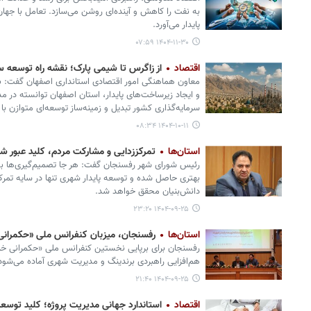
به نفت را کاهش و آینده‌ای روشن می‌سازد. تعامل با جهان،
پایدار می‌آورد.
۱۴۰۴-۱۱-۳۰ ۰۷:۵۹
اقتصاد
از زاگرس تا شیمی پارک؛ نقشه راه توسعه س
معاون هماهنگی امور اقتصادی استانداری اصفهان گفت: با
و ایجاد زیرساخت‌های پایدار، استان اصفهان توانسته در م
سرمایه‌گذاری کشور تبدیل و زمینه‌ساز توسعه‌ای متوازن 
۱۴۰۴-۱۰-۱۱ ۰۸:۳۴
استان‌ها
تمرکززدایی و مشارکت مردم، کلید عبور ش
رئیس شورای شهر رفسنجان گفت: هر جا تصمیم‌گیری‌ها به
بهتری حاصل شده و توسعه پایدار شهری تنها در سایه تمر
دانش‌بنیان محقق خواهد شد.
۱۴۰۴-۰۹-۲۵ ۲۳:۲۰
استان‌ها
رفسنجان، میزبان کنفرانس ملی «حکمرانی 
رفسنجان برای برپایی نخستین کنفرانس ملی «حکمرانی خرد
هم‌افزایی راهبردی برندینگ و مدیریت شهری آماده می‌شود
۱۴۰۴-۰۹-۲۵ ۲۱:۴۰
اقتصاد
استاندارد جهانی مدیریت پروژه؛ کلید توسعه