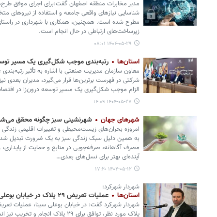
مدیر مخابرات منطقه اصفهان گفت:برای اجرای موفق طرح‌ه
شناسایی نیازهای واقعی جامعه و استفاده از نیروهای م
مطرح شده است. همچنین، همکاری با شهرداری در راستای
زیرساخت‌های ارتباطی در حال انجام است.
۱۴۰۴-۰۵-۲۹ ۰۸:۰۱
استان‌ها
رتبه‌بندی موجب شکل‌گیری یک مسیر توسعه
معاون سازمان مدیریت صنعتی با اشاره به تأثیر رتبه‌بندی 
شرکتی در فهرست برترین‌ها قرار می‌گیرد، مدیران بعدی نیز 
الزام موجب شکل‌گیری یک مسیر توسعه درون‌زا در اقتصاد
۱۴۰۴-۰۵-۲۷ ۱۴:۰۹
شهرهای جهان
شهرنشینی سبز چگونه محقق می‌شو
امروزه بحران‌های زیست‌محیطی و تغییرات اقلیمی زندگی شه
به همین دلیل سبک زندگی سبز به یک ضرورت تبدیل شده 
مصرف آگاهانه، صرفه‌جویی در منابع و حمایت از پایداری،
آینده‌ای بهتر برای نسل‌های بعدی…
۱۴۰۴-۰۵-۱۲ ۱۷:۲۰
شهردار شهرکرد:
استان‌ها
عملیات تعریض ۲۹ پلاک در خیابان بوعلی سینا آغاز شده است
پلاک مورد نظر، توافق برای ۲۹ پلاک انجام و تخریب نیز انجام شده است.