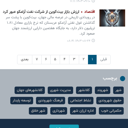
۱۴۰۳-۰۹-۱۰ ۱۱:۱۱
اقتصاد
ارزش بازار بیت‌کوین از شرکت نفت آرامکو عبور کرد
در رویدادی تاریخی در عرصه مالی جهان، بیت‌کوین با پشت سر
گذاشتن غول نفتی آرامکو عربستان که نرخ بازاری معادل ۱.۸۱
تریلیون دلار دارد، به جایگاه هفتمین دارایی ارزشمند جهان
صعود کرد.
۱۴۰۳-۰۸-۲۴ ۰۸:۴۱
قبلی
۱
۲
۳
۴
۵
۶
۷
بعدی
برچسب
شهر
شهروند
کلانشهر
مدیریت شهری
کلانشهرهای جهان
حقوق شهروندی
نشاط اجتماعی
فرهنگ شهروندی
توسعه پایدار
حکمرانی خوب
اداره ارزان شهر
شهرداری
شهر خلاق