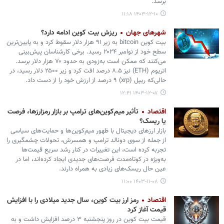
برسد.
۱۴۰۳-۱۲-۱۰ ۱۱:۱۸
شهرهای جهان
ریزش بیت کوین ادامه دارد؟
بیت‌ کوین bitcoin به زیر ۹۱ هزار دلار سقوط کرد و به پایین‌ترین
سطح خود از نوامبر ۲۰۲۴ رسید. برخی کارشناسان پیش‌بینی
می‌کنند که ممکن است به‌زودی به حدود ۷۰ هزار دلار برسد.
اتریوم (ETH) نیز ۸.۵ درصد افت کرد و زیر ۲۵۰۰ دلار رسید، در
حالی‌که ریپل (xrp) ۹ درصد از ارزش خود را از دست داد.
۱۴۰۳-۱۲-۰۷ ۱۲:۴۱
اقتصاد
تأثیر میم‌کوین‌های ترامپ بر بازار رمزارزها، فرصت
یا ریسک؟
بازار ارزهای دیجیتال با ظهور میم‌کوین‌ها و حمایت‌های سیاسی
از جمله از سوی دونالد ترامپ و همسرش، تحولات چشمگیری را
تجربه کرده است، این تغییرات در کنار رشد سریع قیمت‌ها
به‌ویژه در کوتاه‌مدت فرصت‌های جدیدی ایجاد کرده‌اند، اما در
عین حال ریسک‌های زیادی به همراه دارند.
۱۴۰۳-۱۱-۰۸ ۱۱:۰۰
اقتصاد
رمز ارز بیت کوین، سال جدید میلادی را با افزایش
قیمت آغاز کرد
قیمت بیت کوین در روز پنجشنبه ۳ درصد افزایش داشت و به