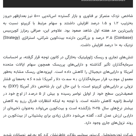
شاخص نزدک متمرکز بر فناوری و بازار گسترده
اس‌اندپی
۵۰۰ نیز بعدازظهر دیروز
به‌ترتیب ۱.۲ و ۱.۵ درصد افزایش داشتند و سهام مرتبط با
کریپتو
نسبت به
پایین‌ترین حد هفته اول شاهد صعود بود. علاوه‌بر این، صرافی
رمزارز
کوین‌بیس
(Coinbase) ۳.۵ درصد و بزرگترین دارنده بیت‌کوین شرکتی، استراتژی (Strategy)
نزدیک به ۱۰ درصد افزایش داشت.
تنش‌های تجاری و ریسک ژئوپلیتیک به‌تازگی در کانون توجه قرار گرفته‌، بر احساسات
سرمایه‌گذاران تأثیر گذاشته و دارایی‌های
پرریسک
همچون سهام ایالات متحده
آمریکا و دارایی‌های دیجیتال را کاهش داده است. اپیزودهای ریسک مشابه به‌طور
معمول موجب فرار سرمایه‌گذاران به سمت دلار آمریکا شده که به‌معنای فشار
نزولی بر دارایی‌های
کریپتو
است، با این حال این بار شاخص دلار آمریکا (DXY) به
ضعیف‌ترین سطح خود از اوایل نوامبر رسیده و بیش از ۵ درصد از اوج خود در
اواسط ژانویه کاهش داشته است. با توجه به اینکه انتظارات فدرال رزرو به کاهش
بیشتر نرخ‌های سال ۲۰۲۵ بازگشته است و بیت‌کوین می‌تواند به‌عنوان ذخیره‌ای از
دارایی ارزش عمل کند، گفته می‌شود دلایل زیادی برای پشتیبانی از بیت‌کوین در
روند نزول‌های جاری وجود دارد.
شرکت تجزیه‌وتحلیل
کریپتو
، سوئیس‌بلاک، خاطرنشان کرد که به‌رغم نوسانات شدید