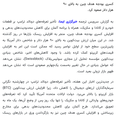
کسری بودجه هدف چین به بالای ۹۰
هزار دلار صعود کرد.
به گزارش سرویس ترجمه
خبرگزاری ایمنا
، تأخیر تعرفه‌های دونالد ترامپ بر قطعات
خودرو از کانادا و مکزیک، همراه با برنامه آلمان برای کاهش محدودیت‌های بدهی و
افزایش کسری بودجه هدف چین، منجر به افزایش ریسک بازارها در روز گذشته
شد. در این میان ارزش بیت‌کوین به بالای ۹۰ هزار دلار و شاخص دلار آمریکا به
پایین‌ترین سطح خود از اوایل نوامبر رسید که ممکن است این امر به افزایش
قیمت‌های
کریپتو
کمک کرده باشد. با وجود کاهش‌های اخیر، شاخص بنیادی
بیت‌کوین مؤسسه تحلیل ارز مجازی سوئیس‌بلاک (Swissblock)، نشان می‌دهد
که عوامل بنیادی در حال تغییر به‌سمت یک‌چهارم صعودی است که نشان می‌دهد
ظهور بازار نزولی بعید است.
در جدیدترین اخبار این هفته، تأخیر تعرفه‌های دونالد ترامپ در چهارشنبه نگرانی
سرمایه‌گذاران ارزهای دیجیتال را کاهش داد، زیرا افزایش ارزش بیت‌کوین (BTC)
بازار
کریپتو
را بالاتر می‌برد. دولت ایالات متحده آمریکا تأیید کرد که تعرفه‌های
خودروهای وارداتی از کانادا و مکزیک را تنها یک روز پس از وضع آن‌ها، یک ماه به
تعویق می‌اندازد. طرح آلمان برای کاهش محدودیت‌های بدهی برای مخارج
زیرساختی و افزایش کسری هدف چین نیز به بازگرداندن ورق در بازارهای ریسک