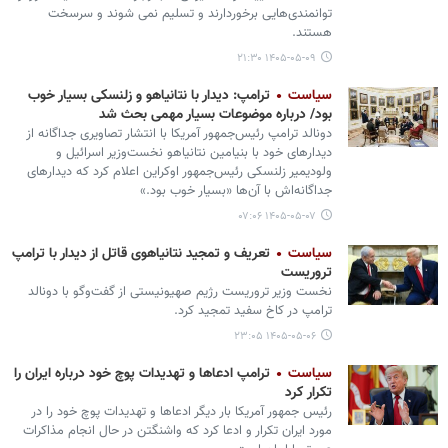
توانمندی‌هایی برخوردارند و تسلیم نمی شوند و سرسخت
هستند.
۱۴۰۵-۰۵-۰۹ ۲۱:۳۰
سیاست
ترامپ: دیدار با نتانیاهو و زلنسکی بسیار خوب
بود/ درباره موضوعات بسیار مهمی بحث شد
دونالد ترامپ رئیس‌جمهور آمریکا با انتشار تصاویری جداگانه از
دیدارهای خود با بنیامین نتانیاهو نخست‌وزیر اسرائیل و
ولودیمیر زلنسکی رئیس‌جمهور اوکراین اعلام کرد که دیدارهای
جداگانه‌اش با آن‌ها «بسیار خوب بود.»
۱۴۰۵-۰۵-۰۷ ۰۷:۰۶
سیاست
تعریف و تمجید نتانیاهوی قاتل از دیدار با ترامپ
تروریست
نخست وزیر تروریست رژیم صهیونیستی از گفت‌وگو با دونالد
ترامپ در کاخ سفید تمجید کرد.
۱۴۰۵-۰۵-۰۶ ۲۳:۰۵
سیاست
ترامپ ادعاها و تهدیدات پوچ خود درباره ایران را
تکرار کرد
رئیس جمهور آمریکا بار دیگر ادعاها و تهدیدات پوچ خود را در
مورد ایران تکرار و ادعا کرد که واشنگتن در حال انجام مذاکرات