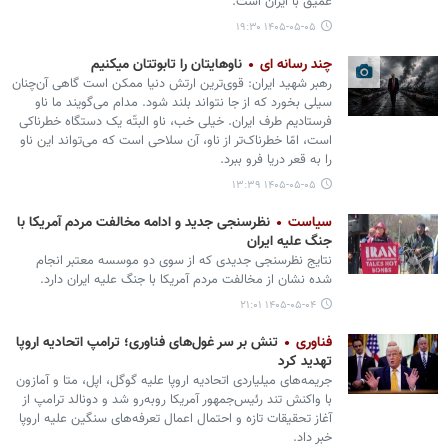
عمیق با ایران است.
۱۴۰۵-۰۵-۰۵ ۱۹:۳۰
چند رسانه ای
ناوهایتان را تابوتتان میکنیم
رهبر شهید ایران: قوی‌ترین ارتش دنیا ممکن است گاهی آن‌چنان
سیلی بخورد که از جا نتواند بلند شود. مدام می‌گویند ما ناو
فرستادیم طرف ایران. خیلی خب، ناو البتّه یک دستگاه خطرناکی
است، امّا خطرناک‌تر از ناو، آن سلاحی است که می‌تواند این ناو
را به قعر دریا فرو ببرد.
۱۴۰۵-۰۵-۰۵ ۱۳:۳۹
سیاست
نظرسنجی‌ جدید و ادامه مخالفت مردم آمریکا با
جنگ علیه ایران
نتایج نظرسنجی‌ جدیدی که از سوی دو موسسه معتبر انجام
شده نشان از مخالفت مردم آمریکا با جنگ علیه ایران دارد.
۱۴۰۵-۰۵-۰۴ ۲۱:۰۱
فناوری
تنش بر سر غول‌های فناوری؛ ترامپ اتحادیه اروپا
تهدید کرد
جریمه‌های میلیاردی اتحادیه اروپا علیه گوگل، اپل، متا و آمازون
با واکنش تند رئیس‌جمهور آمریکا روبه‌رو شد و دونالد ترامپ از
آغاز تحقیقات تازه و احتمال اعمال تعرفه‌های سنگین علیه اروپا
خبر داد.